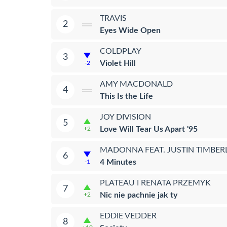
TRAVIS
2
Eyes Wide Open
COLDPLAY
3
Violet Hill
-2
AMY MACDONALD
4
This Is the Life
JOY DIVISION
5
Love Will Tear Us Apart '95
+2
MADONNA FEAT. JUSTIN TIMBER
6
4 Minutes
-1
PLATEAU I RENATA PRZEMYK
7
Nic nie pachnie jak ty
+2
EDDIE VEDDER
8