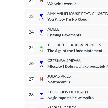
N
22
Warwick Avenue
AMY WINEHOUSE FEAT. GHOSTF
23
You Know I'm No Good
-13
ADELE
24
Chasing Pavements
-13
THE LAST SHADOW PUPPETS
25
The Age of the Understatement
+5
CZESŁAW ŚPIEWA
26
Mieszko i Dobrawa jako początek 
-3
JUDAS PRIEST
N
27
Nostradamus
COOL KIDS OF DEATH
28
Nagle zapomnieć wszystko
-12
MARIAH CAREY