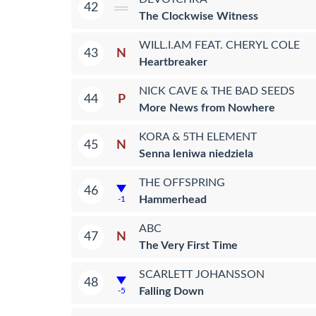
42
The Clockwise Witness
WILL.I.AM FEAT. CHERYL COLE
N
43
Heartbreaker
NICK CAVE & THE BAD SEEDS
P
44
More News from Nowhere
KORA & 5TH ELEMENT
N
45
Senna leniwa niedziela
THE OFFSPRING
46
Hammerhead
-1
ABC
N
47
The Very First Time
SCARLETT JOHANSSON
48
Falling Down
-5