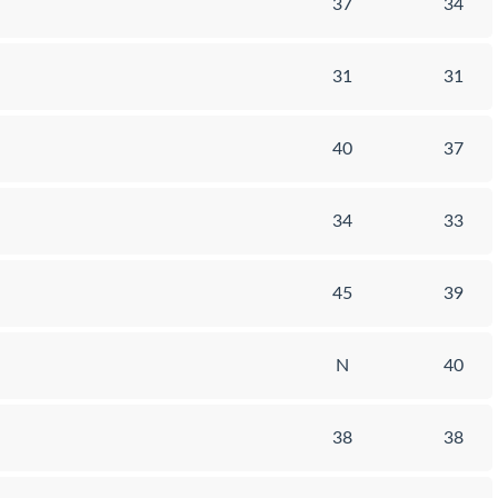
37
34
31
31
40
37
34
33
45
39
N
40
38
38