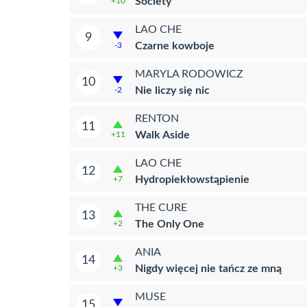
Society
+10
LAO CHE
9
Czarne kowboje
-3
MARYLA RODOWICZ
10
Nie liczy się nic
-2
RENTON
11
Walk Aside
+11
LAO CHE
12
Hydropiekłowstąpienie
+7
THE CURE
13
The Only One
+2
ANIA
14
Nigdy więcej nie tańcz ze mną
+3
MUSE
15