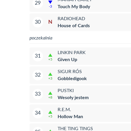
29
Touch My Body
-3
RADIOHEAD
N
30
House of Cards
poczekalnia
LINKIN PARK
31
Given Up
+5
SIGUR RÓS
32
Gobbledigook
+3
PUSTKI
33
Wesoły jestem
+8
R.E.M.
34
Hollow Man
+5
THE TING TINGS