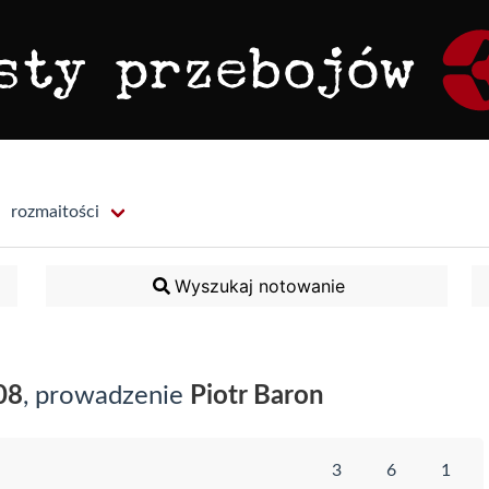
rozmaitości
Wyszukaj notowanie
08
, prowadzenie
Piotr Baron
3
6
1