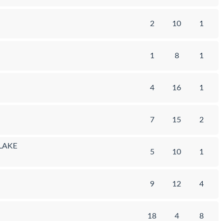
2
10
1
1
8
1
4
16
1
7
15
2
LAKE
5
10
1
9
12
4
18
4
8