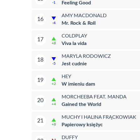
Feeling Good
-1
AMY MACDONALD
16
Mr. Rock & Roll
-4
COLDPLAY
17
Viva la vida
+8
MARYLA RODOWICZ
18
Jest cudnie
-5
HEY
19
W imieniu dam
+2
MORCHEEBA FEAT. MANDA
20
Gained the World
+4
MUCHY I HALINA FRĄCKOWIAK
21
Papierowy księżyc
+8
DUFFY