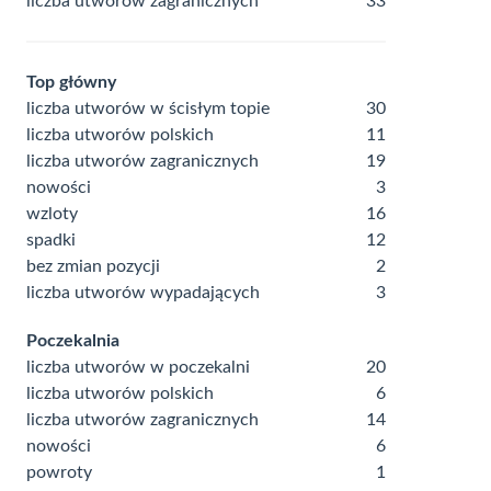
liczba utworów zagranicznych
33
Top główny
liczba utworów w ścisłym topie
30
liczba utworów polskich
11
liczba utworów zagranicznych
19
nowości
3
wzloty
16
spadki
12
bez zmian pozycji
2
liczba utworów wypadających
3
Poczekalnia
liczba utworów w poczekalni
20
liczba utworów polskich
6
liczba utworów zagranicznych
14
nowości
6
powroty
1