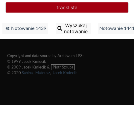
tracklista
Wyszukaj
Notowanie 1439
Notowanie 144
notowanie
Copyright and data source by Archiwum LP3:
© 1999 Jacek Kmiecik
© 2009 Jacek Kmiecik &
Piotr Szruba
© 2020
Sabina
,
Mateusz
,
Jacek Kmiecik