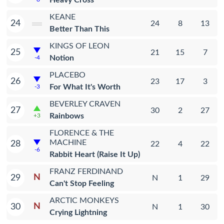
Heavy Cross
KEANE
24
24
8
13
Better Than This
KINGS OF LEON
25
21
15
7
Notion
-4
PLACEBO
26
23
17
3
For What It's Worth
-3
BEVERLEY CRAVEN
27
30
2
27
Rainbows
+3
FLORENCE & THE
MACHINE
28
22
4
22
-6
Rabbit Heart (Raise It Up)
FRANZ FERDINAND
N
29
N
1
29
Can't Stop Feeling
ARCTIC MONKEYS
N
30
N
1
30
Crying Lightning