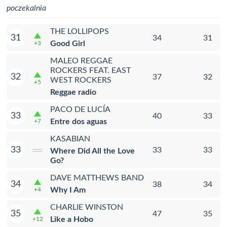
poczekalnia
THE LOLLIPOPS
31
34
31
Good Girl
+3
MALEO REGGAE
ROCKERS FEAT. EAST
32
37
32
WEST ROCKERS
+5
Reggae radio
PACO DE LUCÍA
33
40
33
Entre dos aguas
+7
KASABIAN
33
33
33
Where Did All the Love
Go?
DAVE MATTHEWS BAND
34
38
34
Why I Am
+4
CHARLIE WINSTON
35
47
35
Like a Hobo
+12