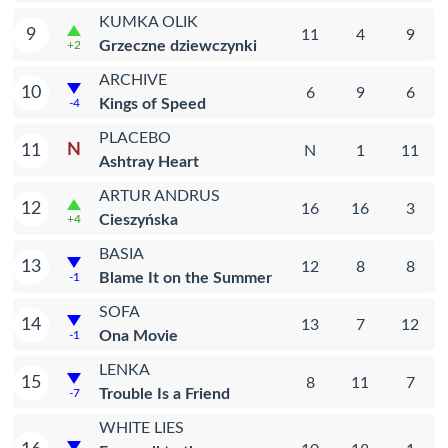
KUMKA OLIK
9
11
4
9
Grzeczne dziewczynki
+2
ARCHIVE
10
6
9
6
Kings of Speed
-4
PLACEBO
N
11
N
1
11
Ashtray Heart
ARTUR ANDRUS
12
16
16
3
Cieszyńska
+4
BASIA
13
12
8
8
Blame It on the Summer
-1
SOFA
14
13
7
12
Ona Movie
-1
LENKA
15
8
11
7
Trouble Is a Friend
-7
WHITE LIES