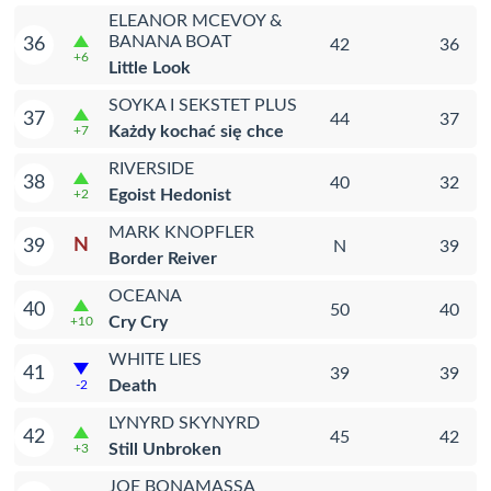
ELEANOR MCEVOY &
BANANA BOAT
36
42
36
+6
Little Look
SOYKA I SEKSTET PLUS
37
44
37
Każdy kochać się chce
+7
RIVERSIDE
38
40
32
Egoist Hedonist
+2
MARK KNOPFLER
N
39
N
39
Border Reiver
OCEANA
40
50
40
Cry Cry
+10
WHITE LIES
41
39
39
Death
-2
LYNYRD SKYNYRD
42
45
42
Still Unbroken
+3
JOE BONAMASSA