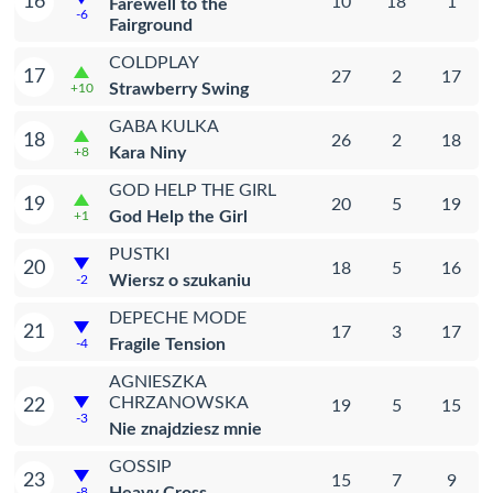
16
10
18
1
Farewell to the
-6
Fairground
COLDPLAY
17
27
2
17
Strawberry Swing
+10
GABA KULKA
18
26
2
18
Kara Niny
+8
GOD HELP THE GIRL
19
20
5
19
God Help the Girl
+1
PUSTKI
20
18
5
16
Wiersz o szukaniu
-2
DEPECHE MODE
21
17
3
17
Fragile Tension
-4
AGNIESZKA
CHRZANOWSKA
22
19
5
15
-3
Nie znajdziesz mnie
GOSSIP
23
15
7
9
-8