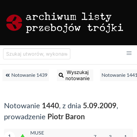
Wyszukaj
Notowanie 1439
Notowanie 144
notowanie
Notowanie
1440
, z dnia
5.09.2009
,
prowadzenie
Piotr Baron
MUSE
1
7
3
1