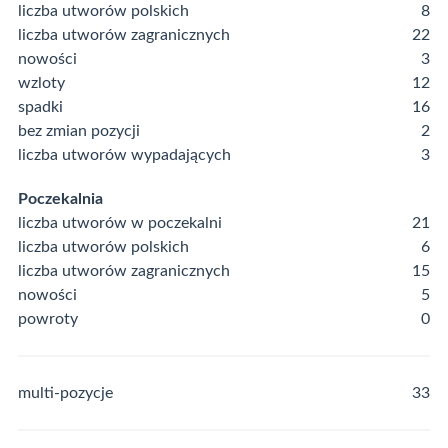
liczba utworów polskich
8
liczba utworów zagranicznych
22
nowości
3
wzloty
12
spadki
16
bez zmian pozycji
2
liczba utworów wypadających
3
Poczekalnia
liczba utworów w poczekalni
21
liczba utworów polskich
6
liczba utworów zagranicznych
15
nowości
5
powroty
0
multi-pozycje
33