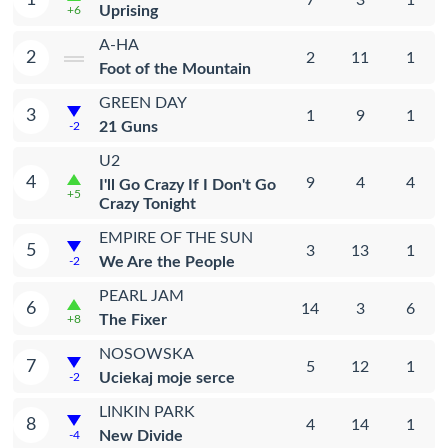
Uprising
+6
A-HA
2
2
11
1
Foot of the Mountain
GREEN DAY
3
1
9
1
21 Guns
-2
U2
4
9
4
4
I'll Go Crazy If I Don't Go
+5
Crazy Tonight
EMPIRE OF THE SUN
5
3
13
1
We Are the People
-2
PEARL JAM
6
14
3
6
The Fixer
+8
NOSOWSKA
7
5
12
1
Uciekaj moje serce
-2
LINKIN PARK
8
4
14
1
New Divide
-4