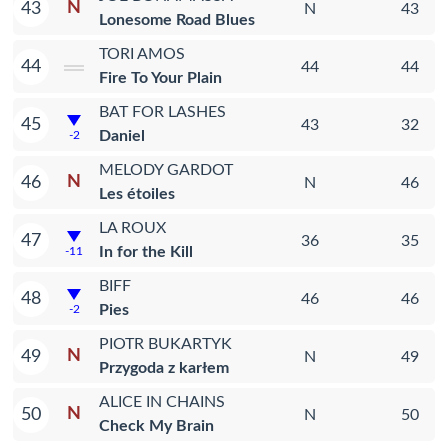
N
43
N
43
Lonesome Road Blues
TORI AMOS
44
44
44
Fire To Your Plain
BAT FOR LASHES
45
43
32
Daniel
-2
MELODY GARDOT
N
46
N
46
Les étoiles
LA ROUX
47
36
35
In for the Kill
-11
BIFF
48
46
46
Pies
-2
PIOTR BUKARTYK
N
49
N
49
Przygoda z karłem
ALICE IN CHAINS
N
50
N
50
Check My Brain