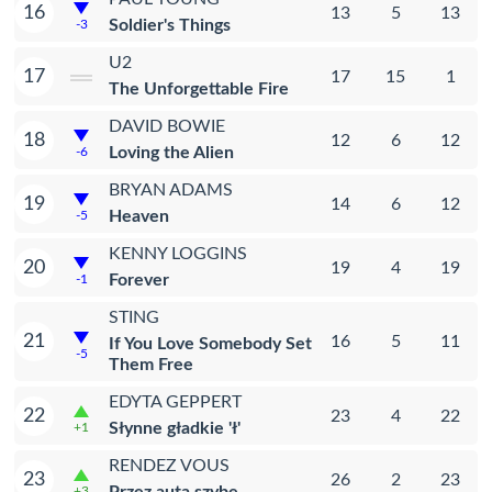
16
13
5
13
Soldier's Things
-3
U2
17
17
15
1
The Unforgettable Fire
DAVID BOWIE
18
12
6
12
Loving the Alien
-6
BRYAN ADAMS
19
14
6
12
Heaven
-5
KENNY LOGGINS
20
19
4
19
Forever
-1
STING
21
16
5
11
If You Love Somebody Set
-5
Them Free
EDYTA GEPPERT
22
23
4
22
Słynne gładkie 'ł'
+1
RENDEZ VOUS
23
26
2
23
+3