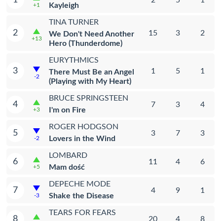
Kayleigh
+1
TINA TURNER
2
15
3
2
We Don't Need Another
+13
Hero (Thunderdome)
EURYTHMICS
3
1
5
1
There Must Be an Angel
-2
(Playing with My Heart)
BRUCE SPRINGSTEEN
4
7
3
4
I'm on Fire
+3
ROGER HODGSON
5
3
7
3
Lovers in the Wind
-2
LOMBARD
6
11
4
6
Mam dość
+5
DEPECHE MODE
7
4
9
1
Shake the Disease
-3
TEARS FOR FEARS
8
20
4
8