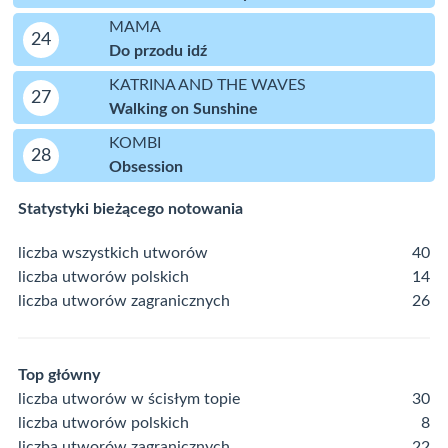
MAMA
24
Do przodu idź
KATRINA AND THE WAVES
27
Walking on Sunshine
KOMBI
28
Obsession
Statystyki bieżącego notowania
liczba wszystkich utworów
40
liczba utworów polskich
14
liczba utworów zagranicznych
26
Top główny
liczba utworów w ścisłym topie
30
liczba utworów polskich
8
liczba utworów zagranicznych
22