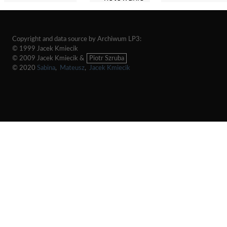
Copyright and data source by Archiwum LP3:
© 1999 Jacek Kmiecik
© 2009 Jacek Kmiecik &
Piotr Szruba
© 2020
Sabina
,
Mateusz
,
Jacek Kmiecik