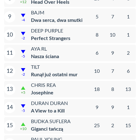
Head Over Heels
+12
BAJM
9
5
7
1
Dwa serca, dwa smutki
-4
DEEP PURPLE
10
8
10
1
Perfect Strangers
-2
AYA RL
11
6
9
2
Nasza ściana
-5
TILT
12
10
7
6
Runął już ostatni mur
-2
CHRIS REA
13
18
8
13
Josephine
+5
DURAN DURAN
14
9
9
1
A View to a Kill
-5
BUDKA SUFLERA
15
25
2
15
Giganci tańczą
+10
PAUL YOUNG