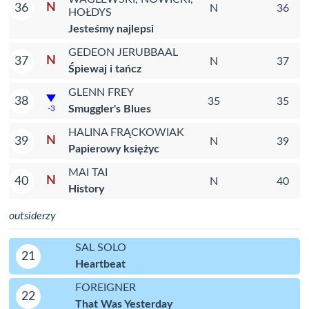
N
36
N
36
HOŁDYS
Jesteśmy najlepsi
GEDEON JERUBBAAL
N
37
N
37
Śpiewaj i tańcz
GLENN FREY
38
35
35
Smuggler's Blues
-3
HALINA FRĄCKOWIAK
N
39
N
39
Papierowy księżyc
MAI TAI
N
40
N
40
History
outsiderzy
SAL SOLO
21
Heartbeat
FOREIGNER
22
That Was Yesterday