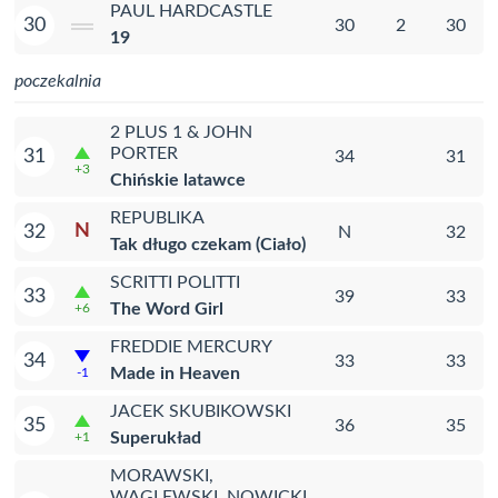
PAUL HARDCASTLE
30
30
2
30
19
poczekalnia
2 PLUS 1 & JOHN
PORTER
31
34
31
+3
Chińskie latawce
REPUBLIKA
N
32
N
32
Tak długo czekam (Ciało)
SCRITTI POLITTI
33
39
33
The Word Girl
+6
FREDDIE MERCURY
34
33
33
Made in Heaven
-1
JACEK SKUBIKOWSKI
35
36
35
Superukład
+1
MORAWSKI,
WAGLEWSKI, NOWICKI,