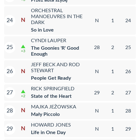
Przez auta szybę
ORCHESTRAL
MANOEUVRES IN THE
N
24
N
1
24
DARK
So in Love
CYNDI LAUPER
25
28
2
25
The Goonies 'R' Good
+3
Enough
JEFF BECK AND ROD
STEWART
N
26
N
1
26
People Get Ready
RICK SPRINGFIELD
27
29
2
27
State of the Heart
+2
MAJKA JEŻOWSKA
N
28
N
1
28
Mały Piccolo
HOWARD JONES
N
29
N
1
29
Life in One Day