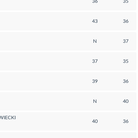
36
35
43
36
N
37
37
35
39
36
N
40
WIECKI
40
36