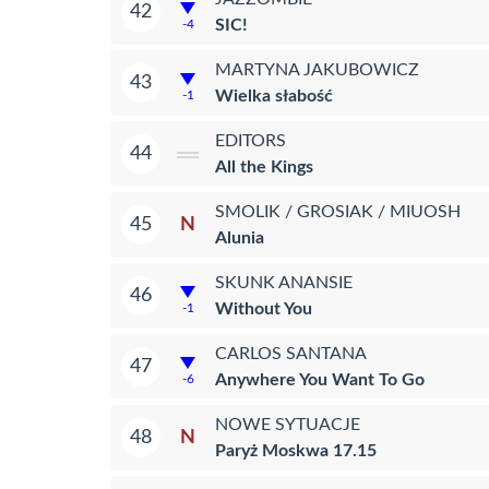
42
SIC!
-4
MARTYNA JAKUBOWICZ
43
Wielka słabość
-1
EDITORS
44
All the Kings
SMOLIK / GROSIAK / MIUOSH
N
45
Alunia
SKUNK ANANSIE
46
Without You
-1
CARLOS SANTANA
47
Anywhere You Want To Go
-6
NOWE SYTUACJE
N
48
Paryż Moskwa 17.15