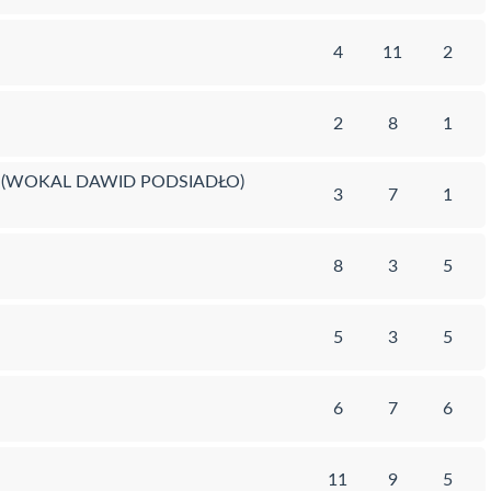
4
11
2
2
8
1
6 (WOKAL DAWID PODSIADŁO)
3
7
1
8
3
5
5
3
5
6
7
6
11
9
5