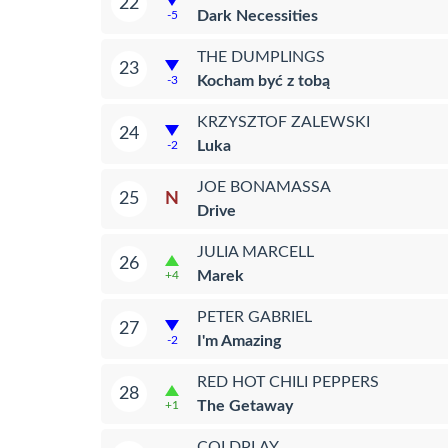
22
Dark Necessities
-5
THE DUMPLINGS
23
Kocham być z tobą
-3
KRZYSZTOF ZALEWSKI
24
Luka
-2
JOE BONAMASSA
N
25
Drive
JULIA MARCELL
26
Marek
+4
PETER GABRIEL
27
I'm Amazing
-2
RED HOT CHILI PEPPERS
28
The Getaway
+1
COLDPLAY