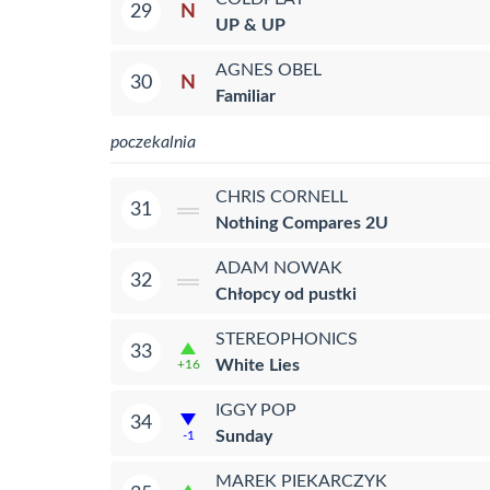
N
29
UP & UP
AGNES OBEL
N
30
Familiar
poczekalnia
CHRIS CORNELL
31
Nothing Compares 2U
ADAM NOWAK
32
Chłopcy od pustki
STEREOPHONICS
33
White Lies
+16
IGGY POP
34
Sunday
-1
MAREK PIEKARCZYK