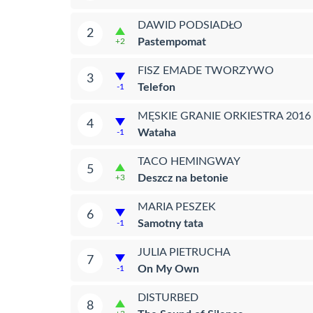
DAWID PODSIADŁO
2
Pastempomat
+2
FISZ EMADE TWORZYWO
3
Telefon
-1
MĘSKIE GRANIE ORKIESTRA 201
4
Wataha
-1
TACO HEMINGWAY
5
Deszcz na betonie
+3
MARIA PESZEK
6
Samotny tata
-1
JULIA PIETRUCHA
7
On My Own
-1
DISTURBED
8