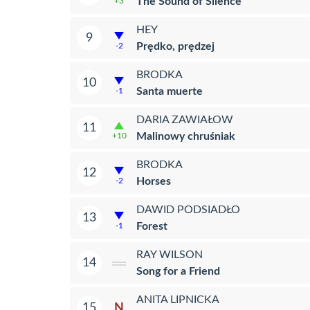
The Sound of Silence
+3
HEY
9
Prędko, prędzej
-2
BRODKA
10
Santa muerte
-1
DARIA ZAWIAŁOW
11
Malinowy chruśniak
+10
BRODKA
12
Horses
-2
DAWID PODSIADŁO
13
Forest
-1
RAY WILSON
14
Song for a Friend
ANITA LIPNICKA
N
15