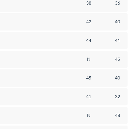
38
36
42
40
44
41
N
45
45
40
41
32
N
48