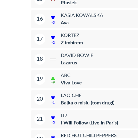
Ptasiek
KASIA KOWALSKA
16
Aya
-3
KORTEZ
17
Z imbirem
-2
DAVID BOWIE
18
Lazarus
ABC
19
Viva Love
+9
LAO CHE
20
Bajka o misiu (tom drugi)
-1
U2
21
I Will Follow (Live in Paris)
-5
RED HOT CHILI PEPPERS