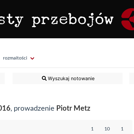
rozmaitości
Wyszukaj notowanie
016
, prowadzenie
Piotr Metz
1
10
1