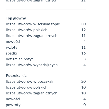
liczba utworów zagranicznych
21
Top główny
liczba utworów w ścisłym topie
30
liczba utworów polskich
19
liczba utworów zagranicznych
11
nowości
4
wzloty
11
spadki
16
bez zmian pozycji
3
liczba utworów wypadających
4
Poczekalnia
liczba utworów w poczekalni
20
liczba utworów polskich
10
liczba utworów zagranicznych
10
nowości
4
powroty
0