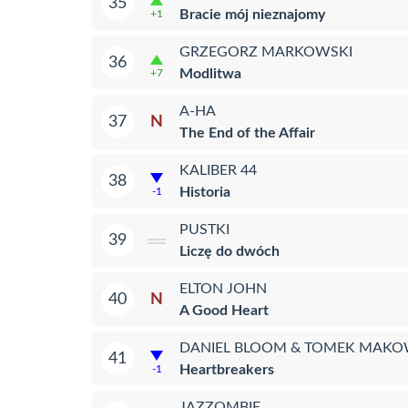
35
Bracie mój nieznajomy
+1
GRZEGORZ MARKOWSKI
36
Modlitwa
+7
A-HA
N
37
The End of the Affair
KALIBER 44
38
Historia
-1
PUSTKI
39
Liczę do dwóch
ELTON JOHN
N
40
A Good Heart
DANIEL BLOOM & TOMEK MAKO
41
Heartbreakers
-1
JAZZOMBIE