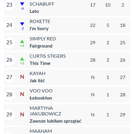
SCHABUFF
23
17
10
2
-6
Lato
ROXETTE
24
22
5
18
I'm Sorry
-2
SIMPLY RED
25
29
2
25
Fairground
+4
CURTIS STIGERS
26
28
2
26
This Time
+2
KAYAH
N
27
N
1
27
Jak liść
VOO VOO
N
28
N
1
28
Łeboskłon
MARTYNA
JAKUBOWICZ
N
29
N
1
29
Zawsze lubiłam sprzątać
MAANAM