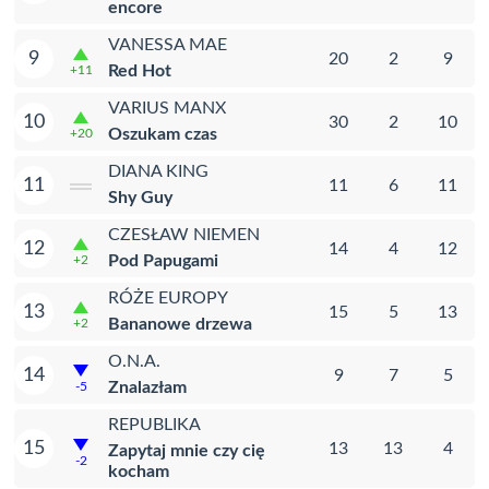
encore
VANESSA MAE
9
20
2
9
Red Hot
+11
VARIUS MANX
10
30
2
10
Oszukam czas
+20
DIANA KING
11
11
6
11
Shy Guy
CZESŁAW NIEMEN
12
14
4
12
Pod Papugami
+2
RÓŻE EUROPY
13
15
5
13
Bananowe drzewa
+2
O.N.A.
14
9
7
5
Znalazłam
-5
REPUBLIKA
15
13
13
4
Zapytaj mnie czy cię
-2
kocham