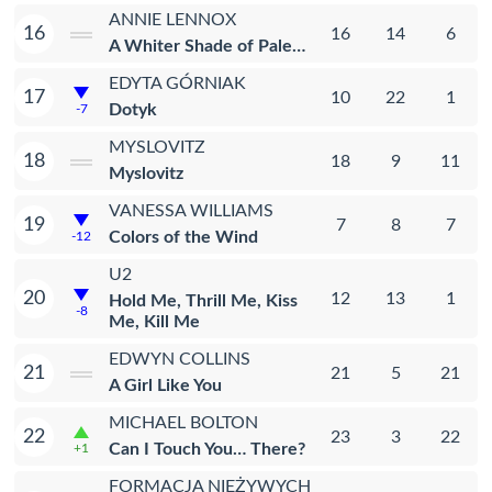
ANNIE LENNOX
16
16
14
6
A Whiter Shade of Pale…
EDYTA GÓRNIAK
17
10
22
1
Dotyk
-7
MYSLOVITZ
18
18
9
11
Myslovitz
VANESSA WILLIAMS
19
7
8
7
Colors of the Wind
-12
U2
20
12
13
1
Hold Me, Thrill Me, Kiss
-8
Me, Kill Me
EDWYN COLLINS
21
21
5
21
A Girl Like You
MICHAEL BOLTON
22
23
3
22
Can I Touch You… There?
+1
FORMACJA NIEŻYWYCH