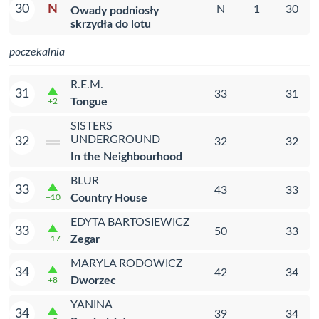
N
30
N
1
30
Owady podniosły
skrzydła do lotu
poczekalnia
R.E.M.
31
33
31
Tongue
+2
SISTERS
UNDERGROUND
32
32
32
In the Neighbourhood
BLUR
33
43
33
Country House
+10
EDYTA BARTOSIEWICZ
33
50
33
Zegar
+17
MARYLA RODOWICZ
34
42
34
Dworzec
+8
YANINA
34
39
34