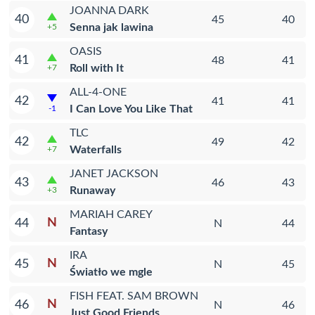
JOANNA DARK
40
45
40
Senna jak lawina
+5
OASIS
41
48
41
Roll with It
+7
ALL-4-ONE
42
41
41
I Can Love You Like That
-1
TLC
42
49
42
Waterfalls
+7
JANET JACKSON
43
46
43
Runaway
+3
MARIAH CAREY
N
44
N
44
Fantasy
IRA
N
45
N
45
Światło we mgle
FISH FEAT. SAM BROWN
N
46
N
46
Just Good Friends