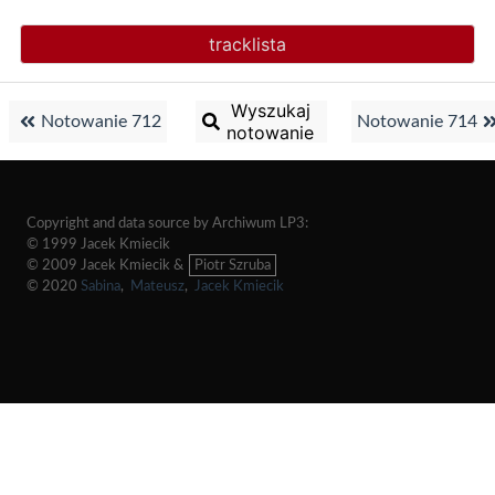
tracklista
Wyszukaj
Notowanie 712
Notowanie 714
notowanie
Copyright and data source by Archiwum LP3:
© 1999 Jacek Kmiecik
© 2009 Jacek Kmiecik &
Piotr Szruba
© 2020
Sabina
,
Mateusz
,
Jacek Kmiecik