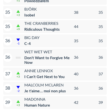
Powiedziałem
+5
BJÖRK
35
38
35
Isobel
+3
THE CRANBERRIES
35
44
35
Ridiculous Thoughts
+9
BIG DAY
36
35
35
C-4
-1
WET WET WET
36
36
36
Don't Want to Forgive Me
Now
ANNIE LENNOX
37
40
37
I Can't Get Next to You
+3
MALCOLM MCLAREN
38
36
36
Je t'aime… moi non plus
-2
MADONNA
39
42
39
Human Nature
+3