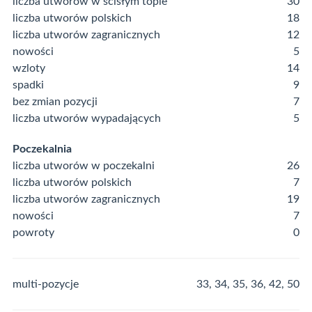
liczba utworów w ścisłym topie
30
liczba utworów polskich
18
liczba utworów zagranicznych
12
nowości
5
wzloty
14
spadki
9
bez zmian pozycji
7
liczba utworów wypadających
5
Poczekalnia
liczba utworów w poczekalni
26
liczba utworów polskich
7
liczba utworów zagranicznych
19
nowości
7
powroty
0
multi-pozycje
33, 34, 35, 36, 42, 50