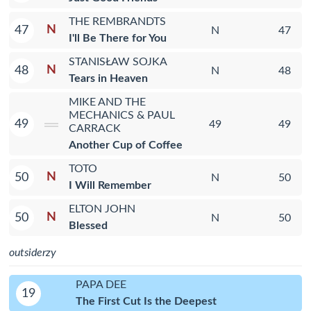
THE REMBRANDTS
N
47
N
47
I'll Be There for You
STANISŁAW SOJKA
N
48
N
48
Tears in Heaven
MIKE AND THE
MECHANICS & PAUL
49
49
49
CARRACK
Another Cup of Coffee
TOTO
N
50
N
50
I Will Remember
ELTON JOHN
N
50
N
50
Blessed
outsiderzy
PAPA DEE
19
The First Cut Is the Deepest