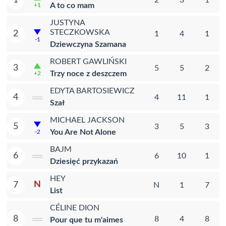
A to co mam
+1
JUSTYNA
STECZKOWSKA
2
1
4
1
-1
Dziewczyna Szamana
ROBERT GAWLIŃSKI
3
5
5
2
Trzy noce z deszczem
+2
EDYTA BARTOSIEWICZ
4
4
11
1
Szał
MICHAEL JACKSON
5
3
5
3
You Are Not Alone
-2
BAJM
6
6
10
1
Dziesięć przykazań
HEY
N
7
N
1
7
List
CÉLINE DION
8
8
4
8
Pour que tu m'aimes