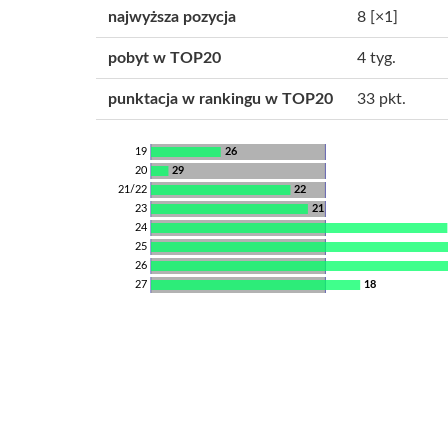
najwyższa pozycja
8
[×1]
pobyt w TOP20
4 tyg.
punktacja w rankingu w TOP20
33 pkt.
19
26
20
29
21/22
22
23
21
24
25
26
27
18