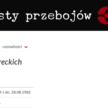
rozmaitości
reckich
9
z dn. 28.08.1982
.