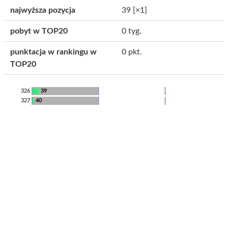
najwyższa pozycja
39
[×1]
pobyt w TOP20
0 tyg.
punktacja w rankingu w
0 pkt.
TOP20
326
39
327
40