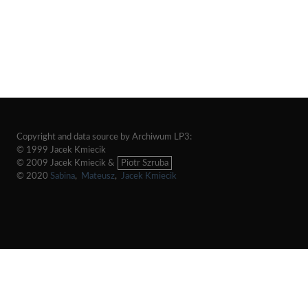
Copyright and data source by Archiwum LP3:
© 1999 Jacek Kmiecik
© 2009 Jacek Kmiecik &
Piotr Szruba
© 2020
Sabina
,
Mateusz
,
Jacek Kmiecik