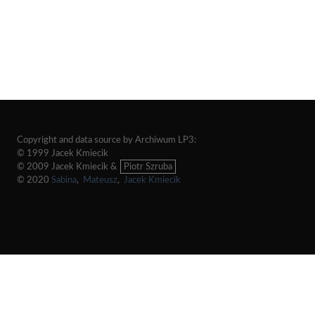
Copyright and data source by Archiwum LP3:
© 1999 Jacek Kmiecik
© 2009 Jacek Kmiecik &
Piotr Szruba
© 2020
Sabina
,
Mateusz
,
Jacek Kmiecik