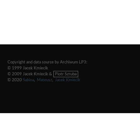
Copyright and data source by Archiwum LP3:
© 1999 Jacek Kmiecik
© 2009 Jacek Kmiecik &
Piotr Szruba
© 2020
Sabina
,
Mateusz
,
Jacek Kmiecik