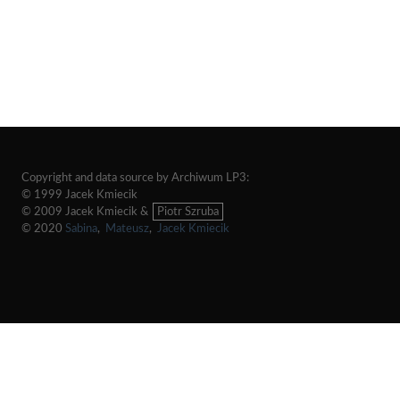
Copyright and data source by Archiwum LP3:
© 1999 Jacek Kmiecik
© 2009 Jacek Kmiecik &
Piotr Szruba
© 2020
Sabina
,
Mateusz
,
Jacek Kmiecik