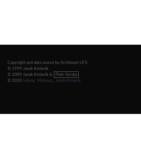
Copyright and data source by Archiwum LP3:
© 1999 Jacek Kmiecik
© 2009 Jacek Kmiecik &
Piotr Szruba
© 2020
Sabina
,
Mateusz
,
Jacek Kmiecik