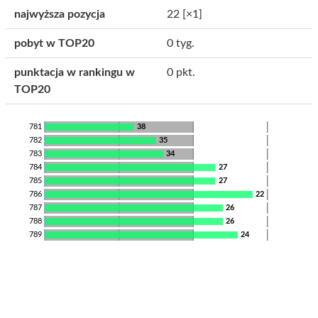
najwyższa pozycja
22
[×1]
pobyt w TOP20
0 tyg.
punktacja w rankingu w
0 pkt.
TOP20
781
38
782
35
783
34
784
27
785
27
786
22
787
26
788
26
789
24