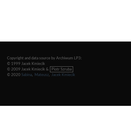
Copyright and data source by Archiwum LP3:
© 1999 Jacek Kmiecik
© 2009 Jacek Kmiecik &
Piotr Szruba
© 2020
Sabina
,
Mateusz
,
Jacek Kmiecik