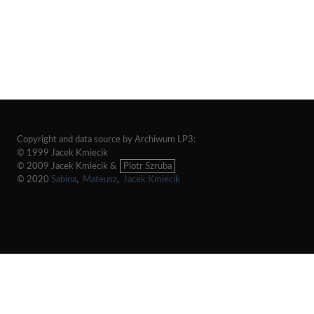
Copyright and data source by Archiwum LP3:
© 1999 Jacek Kmiecik
© 2009 Jacek Kmiecik &
Piotr Szruba
© 2020
Sabina
,
Mateusz
,
Jacek Kmiecik