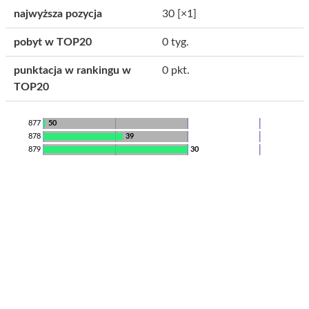
najwyższa pozycja
30
[×1]
pobyt w TOP20
0 tyg.
punktacja w rankingu w
0 pkt.
TOP20
877
50
878
39
879
30