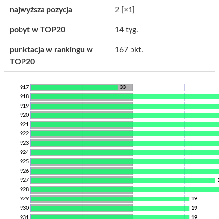
najwyższa pozycja
2
[×1]
pobyt w TOP20
14 tyg.
punktacja w rankingu w
167 pkt.
TOP20
917
33
918
919
920
921
922
923
924
925
926
927
928
929
19
930
19
931
19