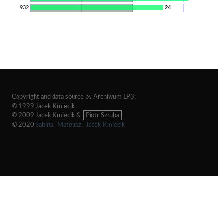
932
24
Copyright and data source by Archiwum LP3:
© 1999 Jacek Kmiecik
© 2009 Jacek Kmiecik &
Piotr Szruba
© 2020
Sabina
,
Mateusz
,
Jacek Kmiecik