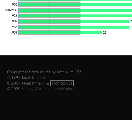
933
934/935
936
937
938
939
23
Copyright and data source by Archiwum LP3:
© 1999 Jacek Kmiecik
© 2009 Jacek Kmiecik &
Piotr Szruba
© 2020
Sabina
,
Mateusz
,
Jacek Kmiecik