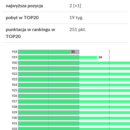
najwyższa pozycja
2
[×1]
pobyt w TOP20
19 tyg.
punktacja w rankingu w
251 pkt.
TOP20
918
33
919
24
920
921
922
923
924
925
926
927
928
929
930
931
932