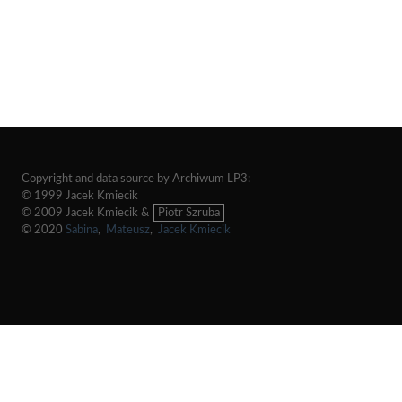
Copyright and data source by Archiwum LP3:
© 1999 Jacek Kmiecik
© 2009 Jacek Kmiecik &
Piotr Szruba
© 2020
Sabina
,
Mateusz
,
Jacek Kmiecik