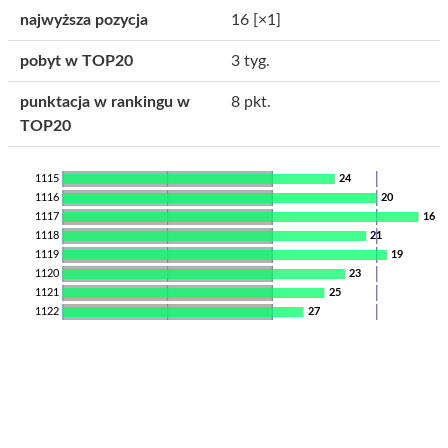
najwyższa pozycja
16
[×1]
pobyt w TOP20
3 tyg.
punktacja w rankingu w
8 pkt.
TOP20
1115
24
1116
20
1117
16
1118
21
1119
19
1120
23
1121
25
1122
27