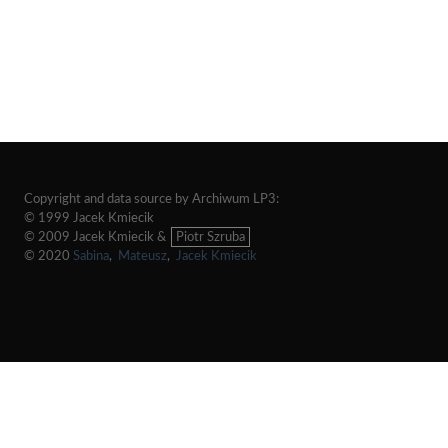
Copyright and data source by Archiwum LP3:
© 1999 Jacek Kmiecik
© 2009 Jacek Kmiecik &
Piotr Szruba
© 2020
Sabina
,
Mateusz
,
Jacek Kmiecik