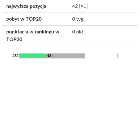
najwyższa pozycja
42
[×1]
pobyt w TOP20
0 tyg.
punktacja w rankingu w
0 pkt.
TOP20
1387
42