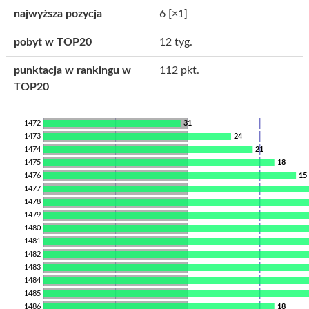
najwyższa pozycja
6
[×1]
pobyt w TOP20
12 tyg.
punktacja w rankingu w
112 pkt.
TOP20
1472
31
1473
24
1474
21
1475
18
1476
15
1477
1478
1479
1480
1481
1482
1483
1484
1485
1486
18