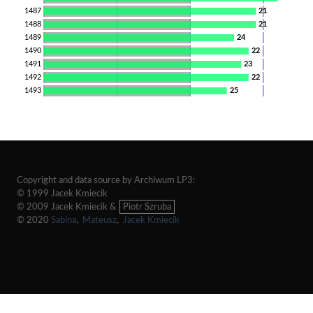
1487
21
1488
21
1489
24
1490
22
1491
23
1492
22
1493
25
Copyright and data source by Archiwum LP3:
© 1999 Jacek Kmiecik
© 2009 Jacek Kmiecik &
Piotr Szruba
© 2020
Sabina
,
Mateusz
,
Jacek Kmiecik