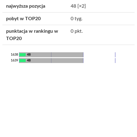
najwyższa pozycja
48
[×2]
pobyt w TOP20
0 tyg.
punktacja w rankingu w
0 pkt.
TOP20
1638
48
1639
48