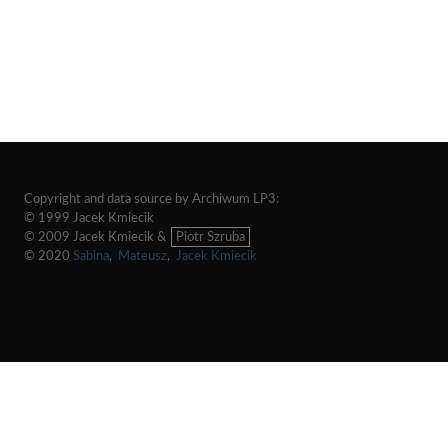
Copyright and data source by Archiwum LP3:
© 1999 Jacek Kmiecik
© 2009 Jacek Kmiecik &
Piotr Szruba
© 2020
Sabina
,
Mateusz
,
Jacek Kmiecik