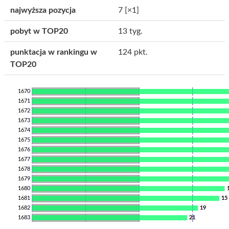
najwyższa pozycja
7
[×1]
pobyt w TOP20
13 tyg.
punktacja w rankingu w
124 pkt.
TOP20
1670
1671
1672
1673
1674
1675
1676
1677
1678
1679
1680
1681
15
1682
19
1683
21