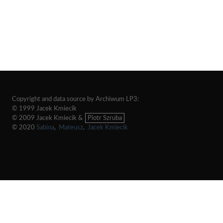
Copyright and data source by Archiwum LP3:
© 1999 Jacek Kmiecik
© 2009 Jacek Kmiecik &
Piotr Szruba
© 2020
Sabina
,
Mateusz
,
Jacek Kmiecik