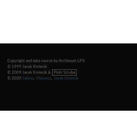
Copyright and data source by Archiwum LP3:
© 1999 Jacek Kmiecik
© 2009 Jacek Kmiecik &
Piotr Szruba
© 2020
Sabina
,
Mateusz
,
Jacek Kmiecik