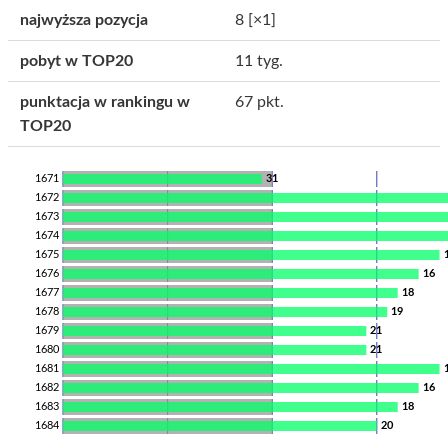
najwyższa pozycja
8
[×1]
pobyt w TOP20
11 tyg.
punktacja w rankingu w
67 pkt.
TOP20
1671
31
1672
1673
1674
1675
1676
16
1677
18
1678
19
1679
21
1680
21
1681
1682
16
1683
18
1684
20