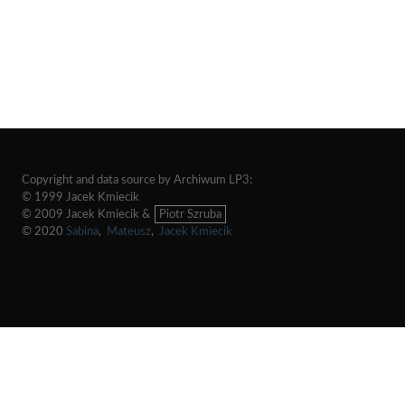
Copyright and data source by Archiwum LP3:
© 1999 Jacek Kmiecik
© 2009 Jacek Kmiecik &
Piotr Szruba
© 2020
Sabina
,
Mateusz
,
Jacek Kmiecik