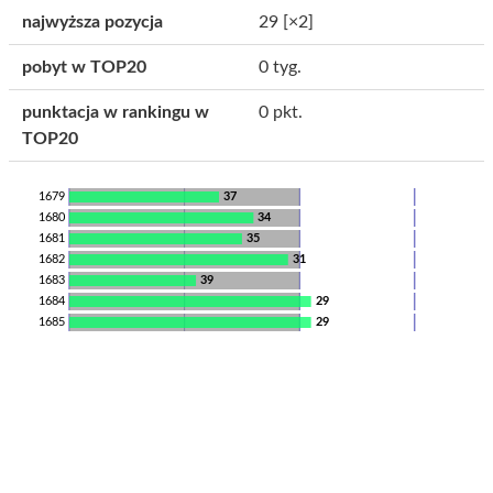
najwyższa pozycja
29
[×2]
pobyt w TOP20
0 tyg.
punktacja w rankingu w
0 pkt.
TOP20
1679
37
1680
34
1681
35
1682
31
1683
39
1684
29
1685
29