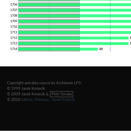
1706
1707
1708
1709
1710
1711
1712
1713
1714
24
Copyright and data source by Archiwum LP3:
© 1999 Jacek Kmiecik
© 2009 Jacek Kmiecik &
Piotr Szruba
© 2020
Sabina
,
Mateusz
,
Jacek Kmiecik