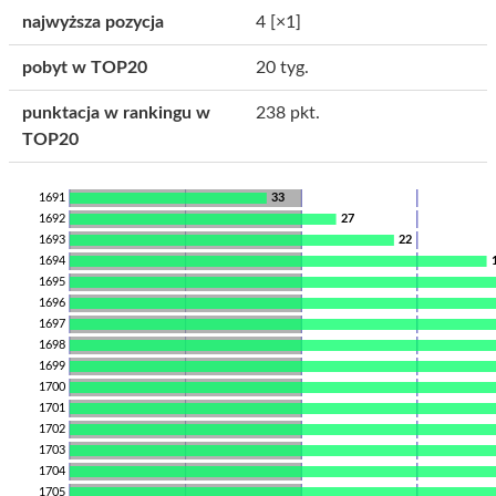
najwyższa pozycja
4
[×1]
pobyt w TOP20
20 tyg.
punktacja w rankingu w
238 pkt.
TOP20
1691
33
1692
27
1693
22
1694
1695
1696
1697
1698
1699
1700
1701
1702
1703
1704
1705