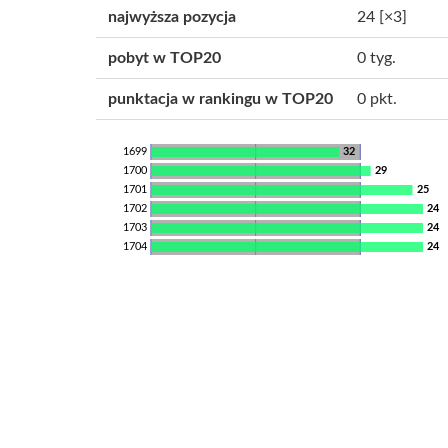
najwyższa pozycja
24
[×3]
pobyt w TOP20
0 tyg.
punktacja w rankingu w TOP20
0 pkt.
1699
32
1700
29
1701
25
1702
24
1703
24
1704
24