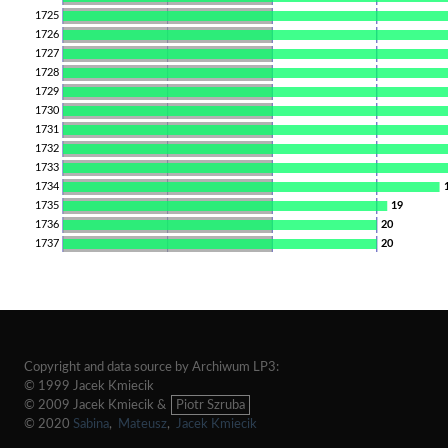
1725
1726
1727
1728
1729
1730
1731
1732
1733
1734
1735
19
1736
20
1737
20
Copyright and data source by Archiwum LP3:
© 1999 Jacek Kmiecik
© 2009 Jacek Kmiecik &
Piotr Szruba
© 2020
Sabina
,
Mateusz
,
Jacek Kmiecik