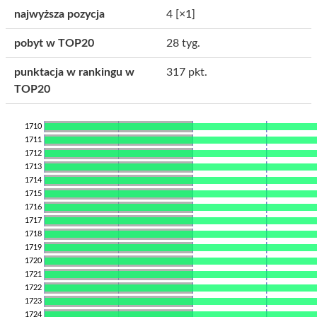
najwyższa pozycja
4
[×1]
pobyt w TOP20
28 tyg.
punktacja w rankingu w
317 pkt.
TOP20
1710
1711
1712
1713
1714
1715
1716
1717
1718
1719
1720
1721
1722
1723
1724