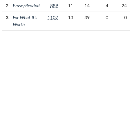
Erase/Rewind
889
11
14
4
24
For What It's
1107
13
39
0
0
Worth