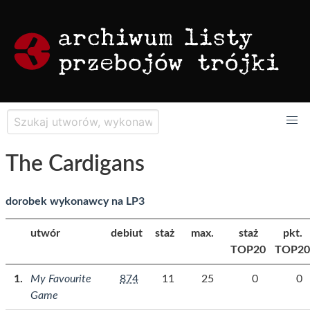
The Cardigans
dorobek wykonawcy na LP3
utwór
debiut
staż
max.
staż
pkt.
TOP20
TOP20
My Favourite
874
11
25
0
0
Game