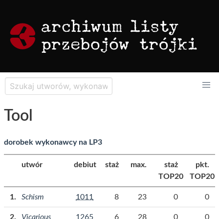
Tool
dorobek wykonawcy na LP3
utwór
debiut
staż
max.
staż
pkt.
TOP20
TOP20
Schism
1011
8
23
0
0
Vicarious
1265
6
28
0
0