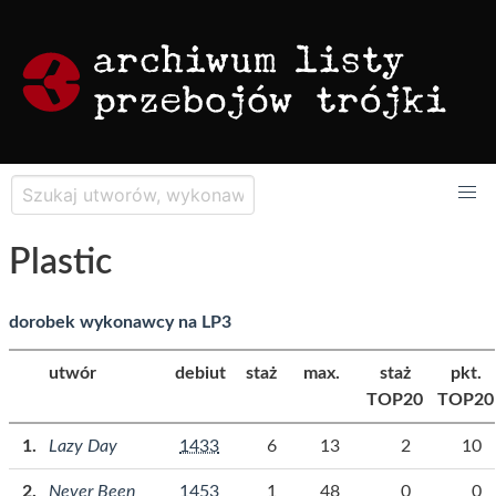
Plastic
dorobek wykonawcy na LP3
utwór
debiut
staż
max.
staż
pkt.
TOP20
TOP20
Lazy Day
1433
6
13
2
10
Never Been
1453
1
48
0
0