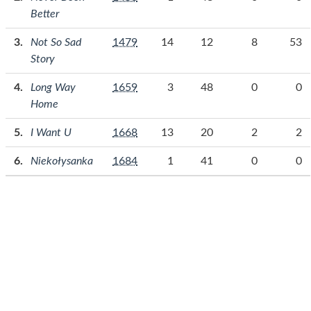
Better
Not So Sad
1479
14
12
8
53
Story
Long Way
1659
3
48
0
0
Home
I Want U
1668
13
20
2
2
Niekołysanka
1684
1
41
0
0