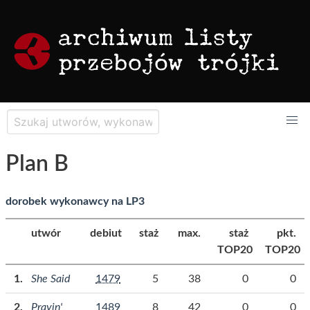
Plan B
dorobek wykonawcy na LP3
utwór
debiut
staż
max.
staż
pkt.
TOP20
TOP20
She Said
1479
5
38
0
0
Prayin'
1489
8
42
0
0