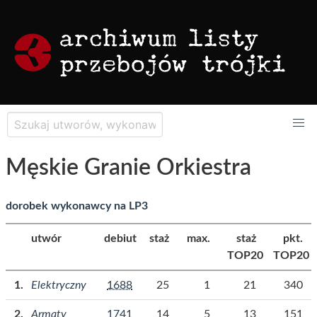
Męskie Granie Orkiestra
dorobek wykonawcy na LP3
utwór
debiut
staż
max.
staż
pkt.
TOP20
TOP20
Elektryczny
1688
25
1
21
340
Armaty
1741
14
5
13
151