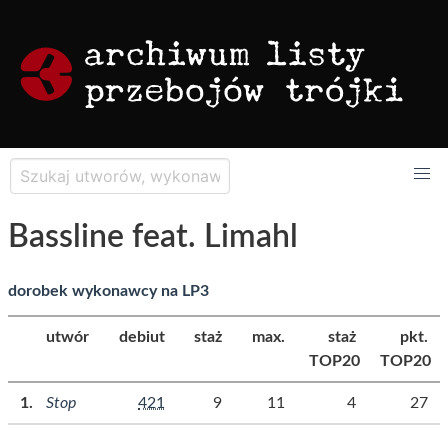
Bassline feat. Limahl
dorobek wykonawcy na LP3
utwór
debiut
staż
max.
staż
pkt.
TOP20
TOP20
Stop
421
9
11
4
27