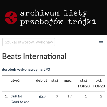
Beats International
dorobek wykonawcy na LP3
utwór
debiut
staż
max.
staż
pkt.
TOP20
TOP20
Dub Be
428
9
19
1
2
Good to Me