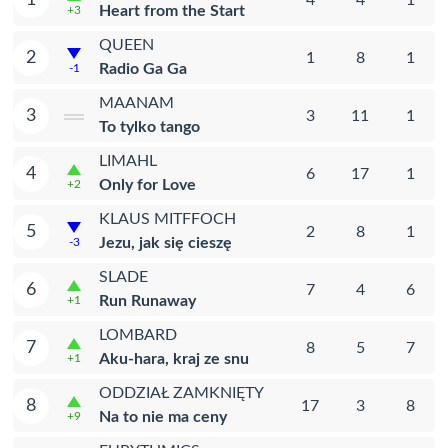
Heart from the Start
+3
QUEEN
2
1
8
1
Radio Ga Ga
-1
MAANAM
3
3
11
1
To tylko tango
LIMAHL
4
6
17
1
Only for Love
+2
KLAUS MITFFOCH
5
2
8
1
Jezu, jak się cieszę
-3
SLADE
6
7
4
6
Run Runaway
+1
LOMBARD
7
8
5
7
Aku-hara, kraj ze snu
+1
ODDZIAŁ ZAMKNIĘTY
8
17
3
8
Na to nie ma ceny
+9