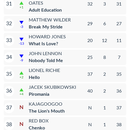
OATES
31
32
3
31
+1
Adult Education
MATTHEW WILDER
32
29
6
27
Break My Stride
-3
HOWARD JONES
33
20
12
11
What Is Love?
-13
JOHN LENNON
34
25
8
7
Nobody Told Me
-9
LIONEL RICHIE
35
37
2
35
Hello
+2
JACEK SKUBIKOWSKI
36
40
2
36
Piromania
+4
KAJAGOOGOO
N
37
N
1
37
The Lion's Mouth
RED BOX
N
38
N
1
38
Chenko