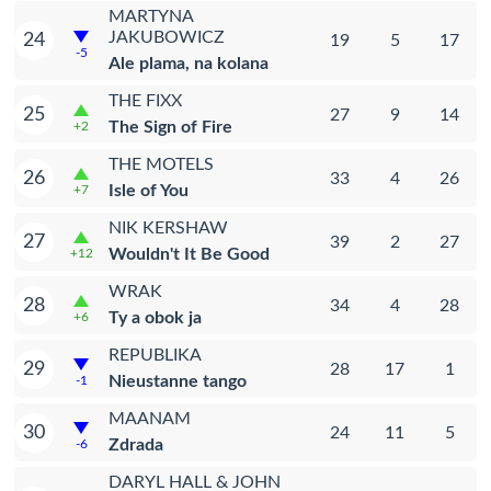
MARTYNA
JAKUBOWICZ
24
19
5
17
-5
Ale plama, na kolana
THE FIXX
25
27
9
14
The Sign of Fire
+2
THE MOTELS
26
33
4
26
Isle of You
+7
NIK KERSHAW
27
39
2
27
Wouldn't It Be Good
+12
WRAK
28
34
4
28
Ty a obok ja
+6
REPUBLIKA
29
28
17
1
Nieustanne tango
-1
MAANAM
30
24
11
5
Zdrada
-6
DARYL HALL & JOHN