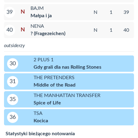
BAJM
N
39
N
1
39
Małpa i ja
NENA
N
40
N
1
40
? (Fragezeichen)
outsiderzy
2 PLUS 1
30
Gdy grali dla nas Rolling Stones
THE PRETENDERS
31
Middle of the Road
THE MANHATTAN TRANSFER
35
Spice of Life
TSA
36
Kocica
Statystyki bieżącego notowania