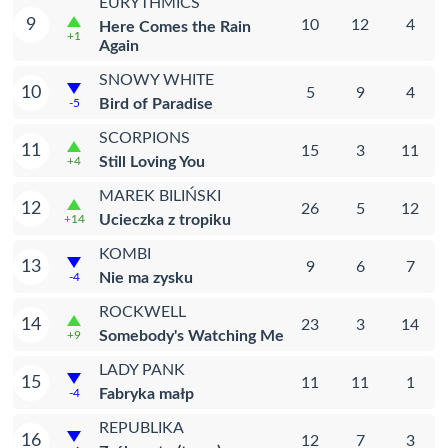
EURYTHMICS
9
10
12
4
Here Comes the Rain
+1
Again
SNOWY WHITE
10
5
9
4
Bird of Paradise
-5
SCORPIONS
11
15
3
11
Still Loving You
+4
MAREK BILIŃSKI
12
26
5
12
Ucieczka z tropiku
+14
KOMBI
13
9
6
7
Nie ma zysku
-4
ROCKWELL
14
23
3
14
Somebody's Watching Me
+9
LADY PANK
15
11
11
1
Fabryka małp
-4
REPUBLIKA
16
12
7
3