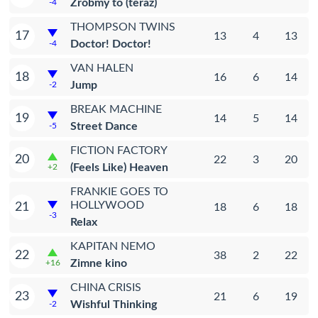
Zróbmy to (teraz)
-4
THOMPSON TWINS
17
13
4
13
Doctor! Doctor!
-4
VAN HALEN
18
16
6
14
Jump
-2
BREAK MACHINE
19
14
5
14
Street Dance
-5
FICTION FACTORY
20
22
3
20
(Feels Like) Heaven
+2
FRANKIE GOES TO
HOLLYWOOD
21
18
6
18
-3
Relax
KAPITAN NEMO
22
38
2
22
Zimne kino
+16
CHINA CRISIS
23
21
6
19
Wishful Thinking
-2