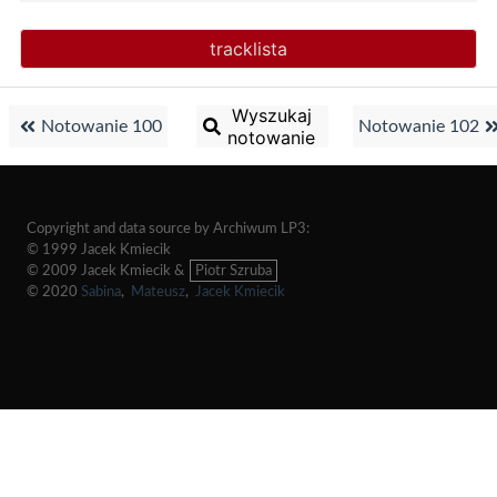
tracklista
Wyszukaj
Notowanie 100
Notowanie 102
notowanie
Copyright and data source by Archiwum LP3:
© 1999 Jacek Kmiecik
© 2009 Jacek Kmiecik &
Piotr Szruba
© 2020
Sabina
,
Mateusz
,
Jacek Kmiecik