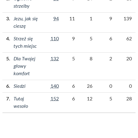
strzelby
Jezu, jak się
94
11
1
9
139
cieszę
Strzeż się
110
9
5
6
62
tych miejsc
Dla Twojej
132
5
8
2
20
głowy
komfort
Siedzi
140
6
26
0
0
Tutaj
152
6
12
5
28
wesoło