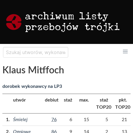
Klaus Mitffoch
dorobek wykonawcy na LP3
utwór
debiut
staż
max.
staż
pkt.
TOP20
TOP20
Śmielej
76
6
15
5
21
Ogniowe
86
9
14
2
13