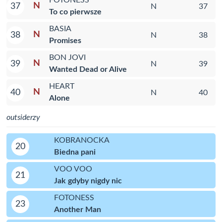
FOTONESS
N
37
N
37
To co pierwsze
BASIA
N
38
N
38
Promises
BON JOVI
N
39
N
39
Wanted Dead or Alive
HEART
N
40
N
40
Alone
outsiderzy
KOBRANOCKA
20
Biedna pani
VOO VOO
21
Jak gdyby nigdy nic
FOTONESS
23
Another Man