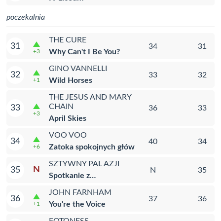
poczekalnia
THE CURE
31
34
31
Why Can't I Be You?
+3
GINO VANNELLI
32
33
32
Wild Horses
+1
THE JESUS AND MARY
CHAIN
33
36
33
+3
April Skies
VOO VOO
34
40
34
Zatoka spokojnych głów
+6
SZTYWNY PAL AZJI
N
35
N
35
Spotkanie z…
JOHN FARNHAM
36
37
36
You're the Voice
+1