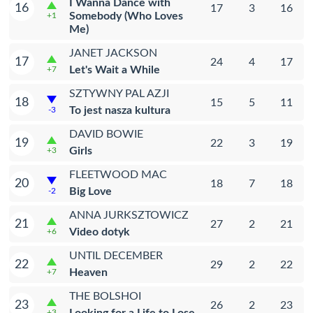
I Wanna Dance with
16
17
3
16
Somebody (Who Loves
+1
Me)
JANET JACKSON
17
24
4
17
Let's Wait a While
+7
SZTYWNY PAL AZJI
18
15
5
11
To jest nasza kultura
-3
DAVID BOWIE
19
22
3
19
Girls
+3
FLEETWOOD MAC
20
18
7
18
Big Love
-2
ANNA JURKSZTOWICZ
21
27
2
21
Video dotyk
+6
UNTIL DECEMBER
22
29
2
22
Heaven
+7
THE BOLSHOI
23
26
2
23
+3