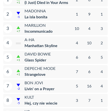
(I Just) Died in Your Arms
+1
MADONNA
2
1
9
1
La isla bonita
-1
MARILLION
3
10
4
3
Incommunicado
+7
A-HA
4
4
10
2
Manhattan Skyline
DAVID BOWIE
5
6
6
5
Glass Spider
+1
DEPECHE MODE
6
7
6
4
Strangelove
+1
BON JOVI
7
5
16
4
Livin' on a Prayer
-2
KULT
8
3
7
1
Hej, czy nie wiecie
-5