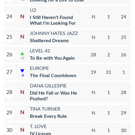
Looking for a Life to Lose
U2
N
24
N
1
24
I Still Haven't Found
What I'm Looking For
JOHNNY HATES JAZZ
N
25
N
1
25
Shattered Dreams
LEVEL 42
26
28
2
26
To Be with You Again
+2
EUROPE
27
19
31
1
The Final Countdown
-8
DANA GILLESPIE
N
28
N
1
28
Did He Fall or Was He
Pushed?
TINA TURNER
N
29
N
1
29
Break Every Rule
T. LOVE
N
30
N
1
30
IV Liceum