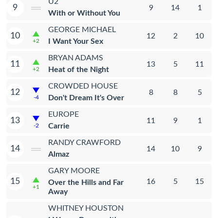
U2
9
9
14
1
With or Without You
GEORGE MICHAEL
10
12
2
10
I Want Your Sex
+2
BRYAN ADAMS
11
13
5
11
Heat of the Night
+2
CROWDED HOUSE
12
8
8
5
Don't Dream It's Over
-4
EUROPE
13
11
9
1
Carrie
-2
RANDY CRAWFORD
14
14
10
9
Almaz
GARY MOORE
15
16
5
15
Over the Hills and Far
+1
Away
WHITNEY HOUSTON