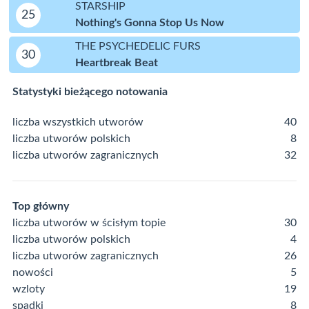
STARSHIP
25
Nothing's Gonna Stop Us Now
THE PSYCHEDELIC FURS
30
Heartbreak Beat
Statystyki bieżącego notowania
liczba wszystkich utworów
40
liczba utworów polskich
8
liczba utworów zagranicznych
32
Top główny
liczba utworów w ścisłym topie
30
liczba utworów polskich
4
liczba utworów zagranicznych
26
nowości
5
wzloty
19
spadki
8