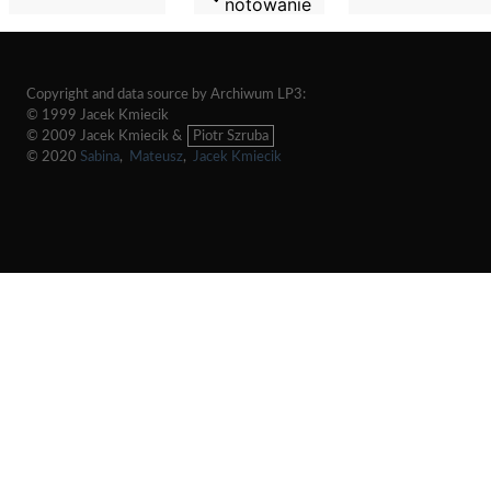
notowanie
Copyright and data source by Archiwum LP3:
© 1999 Jacek Kmiecik
© 2009 Jacek Kmiecik &
Piotr Szruba
© 2020
Sabina
,
Mateusz
,
Jacek Kmiecik