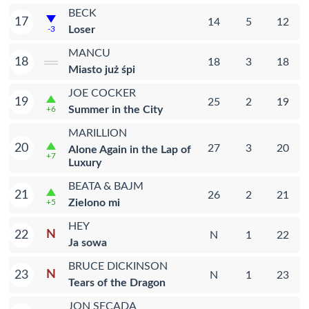
BECK
17
14
5
12
Loser
-3
MANCU
18
18
3
18
Miasto już śpi
JOE COCKER
19
25
2
19
Summer in the City
+6
MARILLION
20
27
3
20
Alone Again in the Lap of
+7
Luxury
BEATA & BAJM
21
26
2
21
Zielono mi
+5
HEY
N
22
N
1
22
Ja sowa
BRUCE DICKINSON
N
23
N
1
23
Tears of the Dragon
JON SECADA