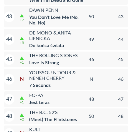
When I'm Dead and Gone
DAWN PENN
43
50
43
You Don't Love Me (No,
+7
No, No)
DE MONO & ANITA
LIPNICKA
44
49
44
+5
Do końca świata
THE ROLLING STONES
45
46
45
Love Is Strong
+1
YOUSSOU N'DOUR &
NENEH CHERRY
N
46
N
46
7 Seconds
FO-PA
47
48
47
Jest teraz
+1
THE B.C. 52'S
48
50
48
(Meet) The Flintstones
+2
KULT