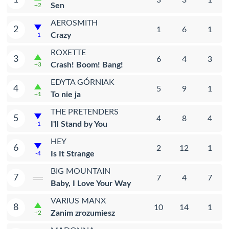
Sen
+2
AEROSMITH
2
1
6
1
Crazy
-1
ROXETTE
3
6
4
3
Crash! Boom! Bang!
+3
EDYTA GÓRNIAK
4
5
9
1
To nie ja
+1
THE PRETENDERS
5
4
8
4
I'll Stand by You
-1
HEY
6
2
12
1
Is It Strange
-4
BIG MOUNTAIN
7
7
4
7
Baby, I Love Your Way
VARIUS MANX
8
10
14
1
Zanim zrozumiesz
+2