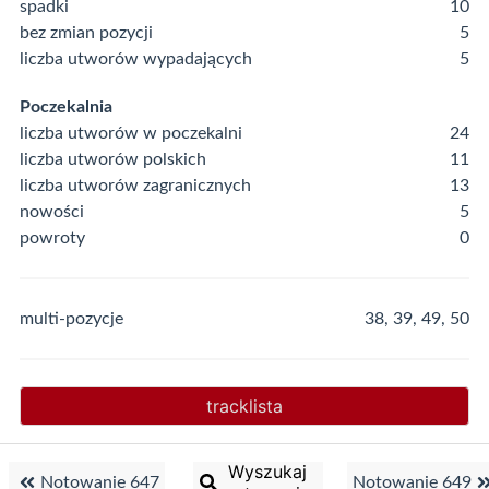
spadki
10
bez zmian pozycji
5
liczba utworów wypadających
5
Poczekalnia
liczba utworów w poczekalni
24
liczba utworów polskich
11
liczba utworów zagranicznych
13
nowości
5
powroty
0
multi-pozycje
38, 39, 49, 50
tracklista
Wyszukaj
Notowanie 647
Notowanie 649