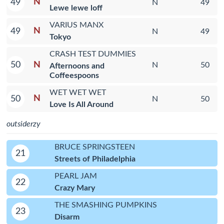
N
49
N
49
Lewe lewe loff
VARIUS MANX
N
49
N
49
Tokyo
CRASH TEST DUMMIES
N
50
N
50
Afternoons and
Coffeespoons
WET WET WET
N
50
N
50
Love Is All Around
outsiderzy
BRUCE SPRINGSTEEN
21
Streets of Philadelphia
PEARL JAM
22
Crazy Mary
THE SMASHING PUMPKINS
23
Disarm