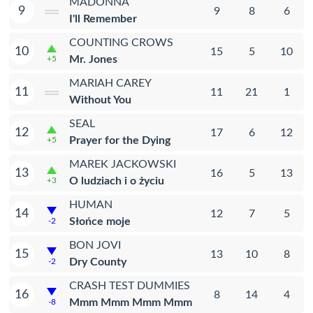
MADONNA
9
9
8
6
I'll Remember
COUNTING CROWS
10
15
5
10
Mr. Jones
+5
MARIAH CAREY
11
11
21
1
Without You
SEAL
12
17
6
12
Prayer for the Dying
+5
MAREK JACKOWSKI
13
16
5
13
O ludziach i o życiu
+3
HUMAN
14
12
7
5
Słońce moje
-2
BON JOVI
15
13
10
8
Dry County
-2
CRASH TEST DUMMIES
16
8
14
4
Mmm Mmm Mmm Mmm
-8