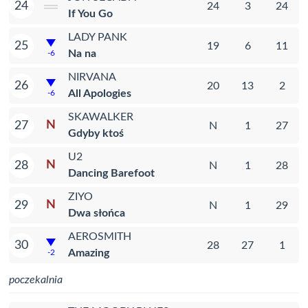
24
24
3
24
If You Go
LADY PANK
25
19
6
11
Na na
-6
NIRVANA
26
20
13
2
All Apologies
-6
SKAWALKER
N
27
N
1
27
Gdyby ktoś
U2
N
28
N
1
28
Dancing Barefoot
ZIYO
N
29
N
1
29
Dwa słońca
AEROSMITH
30
28
27
1
Amazing
-2
poczekalnia