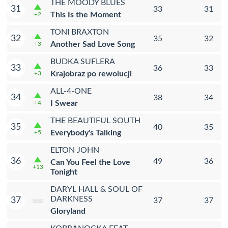
THE MOODY BLUES
31
33
31
This Is the Moment
+2
TONI BRAXTON
32
35
32
Another Sad Love Song
+3
BUDKA SUFLERA
33
36
33
Krajobraz po rewolucji
+3
ALL-4-ONE
34
38
34
I Swear
+4
THE BEAUTIFUL SOUTH
35
40
35
Everybody's Talking
+5
ELTON JOHN
36
49
36
Can You Feel the Love
+13
Tonight
DARYL HALL & SOUL OF
DARKNESS
37
37
37
Gloryland