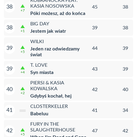
KOBRANOCKA FEAT.
KASIA NOSOWSKA
38
45
38
+7
Póki możesz, aż do końca
BIG DAY
38
39
38
Jestem jak wiatr
+1
WILKI
39
44
39
Jeden raz odwiedzamy
+5
świat
T. LOVE
39
43
39
Syn miasta
+4
PIERSI & KASIA
KOWALSKA
40
42
40
+2
Gdybyś kochał, hej
CLOSTERKELLER
41
41
34
Babeluu
FURY IN THE
SLAUGHTERHOUSE
42
47
42
+5