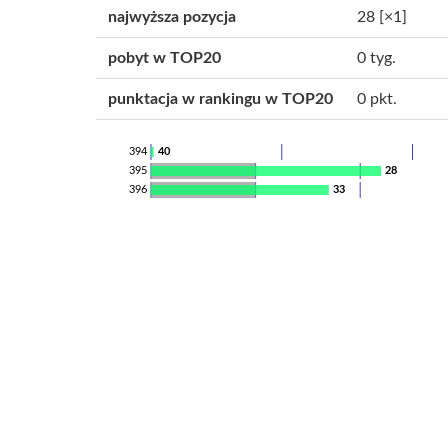
najwyższa pozycja
28
[×1]
pobyt w TOP20
0 tyg.
punktacja w rankingu w TOP20
0 pkt.
394
40
395
28
396
33