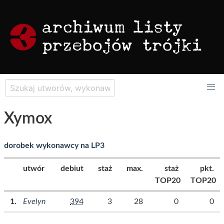
Xymox
dorobek wykonawcy na LP3
utwór
debiut
staż
max.
staż
pkt.
TOP20
TOP20
Evelyn
394
3
28
0
0