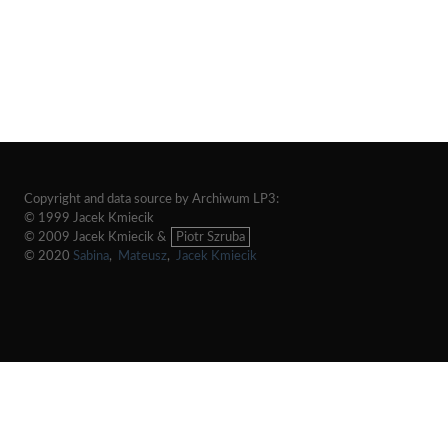
Copyright and data source by Archiwum LP3:
© 1999 Jacek Kmiecik
© 2009 Jacek Kmiecik &
Piotr Szruba
© 2020
Sabina
,
Mateusz
,
Jacek Kmiecik