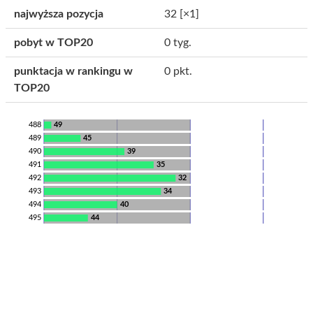
najwyższa pozycja
32
[×1]
pobyt w TOP20
0 tyg.
punktacja w rankingu w
0 pkt.
TOP20
488
49
489
45
490
39
491
35
492
32
493
34
494
40
495
44