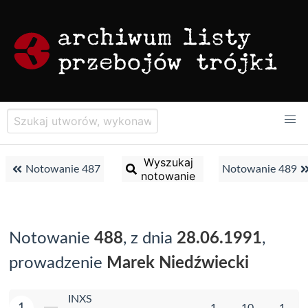
Wyszukaj
Notowanie 487
Notowanie 489
notowanie
Notowanie
488
, z dnia
28.06.1991
,
prowadzenie
Marek Niedźwiecki
INXS
1
1
10
1