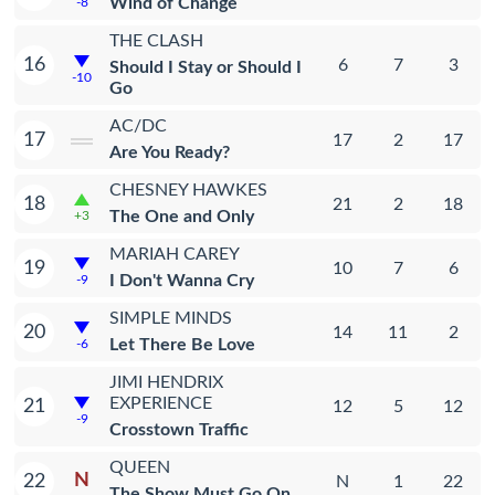
Wind of Change
-8
THE CLASH
16
6
7
3
Should I Stay or Should I
-10
Go
AC/DC
17
17
2
17
Are You Ready?
CHESNEY HAWKES
18
21
2
18
The One and Only
+3
MARIAH CAREY
19
10
7
6
I Don't Wanna Cry
-9
SIMPLE MINDS
20
14
11
2
Let There Be Love
-6
JIMI HENDRIX
EXPERIENCE
21
12
5
12
-9
Crosstown Traffic
QUEEN
N
22
N
1
22
The Show Must Go On