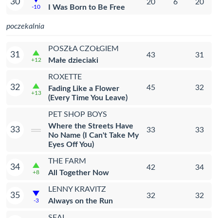
30
20
6
20
I Was Born to Be Free
-10
poczekalnia
POSZŁA CZOŁGIEM
31
43
31
Małe dzieciaki
+12
ROXETTE
32
45
32
Fading Like a Flower
+13
(Every Time You Leave)
PET SHOP BOYS
Where the Streets Have
33
33
33
No Name (I Can't Take My
Eyes Off You)
THE FARM
34
42
34
All Together Now
+8
LENNY KRAVITZ
35
32
32
Always on the Run
-3
SEAL