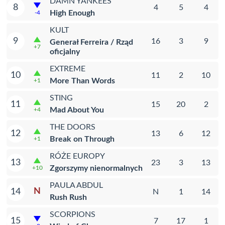
DAMN YANKEES
8
4
5
4
High Enough
-4
KULT
9
16
3
9
Generał Ferreira / Rząd
+7
oficjalny
EXTREME
10
11
2
10
More Than Words
+1
STING
11
15
20
2
Mad About You
+4
THE DOORS
12
13
6
12
Break on Through
+1
RÓŻE EUROPY
13
23
3
13
Zgorszymy nienormalnych
+10
PAULA ABDUL
N
14
N
1
14
Rush Rush
SCORPIONS
15
7
17
1