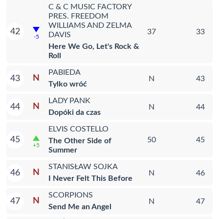
C & C MUSIC FACTORY
PRES. FREEDOM
WILLIAMS AND ZELMA
42
37
33
DAVIS
-5
Here We Go, Let's Rock &
Roll
PABIEDA
N
43
N
43
Tylko wróć
LADY PANK
N
44
N
44
Dopóki da czas
ELVIS COSTELLO
45
50
45
The Other Side of
+5
Summer
STANISŁAW SOJKA
N
46
N
46
I Never Felt This Before
SCORPIONS
N
47
N
47
Send Me an Angel