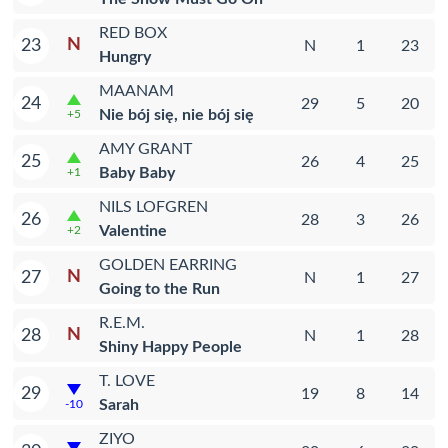
RED BOX
N
23
N
1
23
Hungry
MAANAM
24
29
5
20
Nie bój się, nie bój się
+5
AMY GRANT
25
26
4
25
Baby Baby
+1
NILS LOFGREN
26
28
3
26
Valentine
+2
GOLDEN EARRING
N
27
N
1
27
Going to the Run
R.E.M.
N
28
N
1
28
Shiny Happy People
T. LOVE
29
19
8
14
Sarah
-10
ZIYO