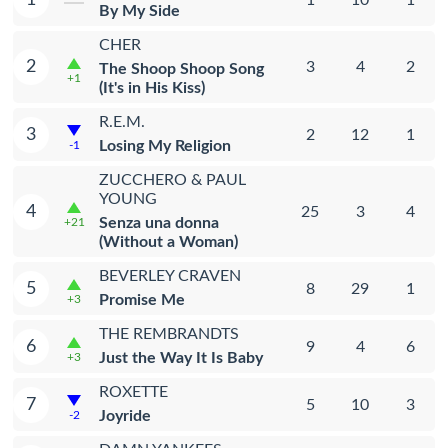
By My Side
CHER
2
3
4
2
The Shoop Shoop Song
+1
(It's in His Kiss)
R.E.M.
3
2
12
1
Losing My Religion
-1
ZUCCHERO & PAUL
YOUNG
4
25
3
4
Senza una donna
+21
(Without a Woman)
BEVERLEY CRAVEN
5
8
29
1
Promise Me
+3
THE REMBRANDTS
6
9
4
6
Just the Way It Is Baby
+3
ROXETTE
7
5
10
3
Joyride
-2