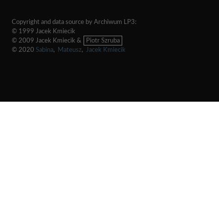
Copyright and data source by Archiwum LP3:
© 1999 Jacek Kmiecik
© 2009 Jacek Kmiecik &
Piotr Szruba
© 2020
Sabina
,
Mateusz
,
Jacek Kmiecik