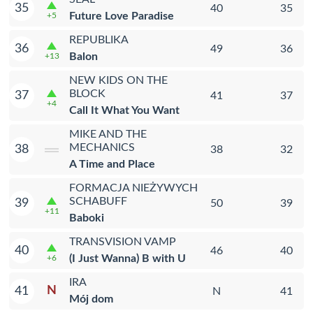
35
40
35
Future Love Paradise
+5
REPUBLIKA
36
49
36
Balon
+13
NEW KIDS ON THE
BLOCK
37
41
37
+4
Call It What You Want
MIKE AND THE
MECHANICS
38
38
32
A Time and Place
FORMACJA NIEŻYWYCH
SCHABUFF
39
50
39
+11
Baboki
TRANSVISION VAMP
40
46
40
(I Just Wanna) B with U
+6
IRA
N
41
N
41
Mój dom