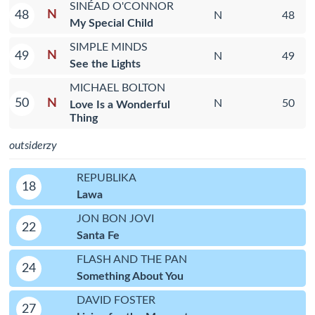
SINÉAD O'CONNOR
N
48
N
48
My Special Child
SIMPLE MINDS
N
49
N
49
See the Lights
MICHAEL BOLTON
N
50
N
50
Love Is a Wonderful
Thing
outsiderzy
REPUBLIKA
18
Lawa
JON BON JOVI
22
Santa Fe
FLASH AND THE PAN
24
Something About You
DAVID FOSTER
27