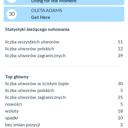
Living for the Moment
OLETA ADAMS
30
Get Here
Statystyki bieżącego notowania
liczba wszystkich utworów
51
liczba utworów polskich
12
liczba utworów zagranicznych
39
Top główny
liczba utworów w ścisłym topie
30
liczba utworów polskich
5
liczba utworów zagranicznych
25
nowości
5
wzloty
18
spadki
10
bez zmian pozycji
2