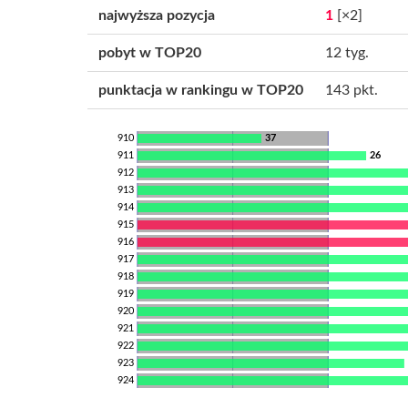
najwyższa pozycja
1
[×2]
pobyt w TOP20
12 tyg.
punktacja w rankingu w TOP20
143 pkt.
910
37
911
26
912
913
914
915
916
917
918
919
920
921
922
923
924