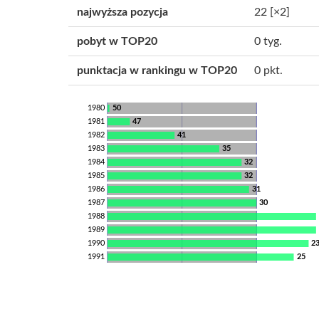
najwyższa pozycja
22
[×2]
pobyt w TOP20
0 tyg.
punktacja w rankingu w TOP20
0 pkt.
1980
50
1981
47
1982
41
1983
35
1984
32
1985
32
1986
31
1987
30
1988
1989
1990
2
1991
25