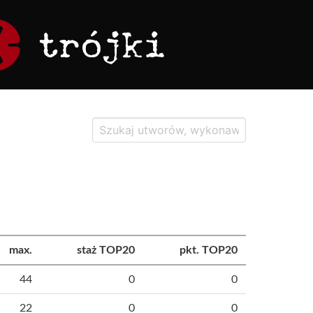
max.
staż TOP20
pkt. TOP20
44
0
0
22
0
0