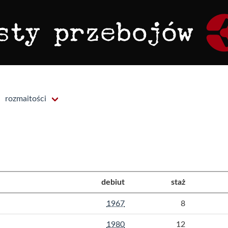
rozmaitości
debiut
staż
1967
8
1980
12