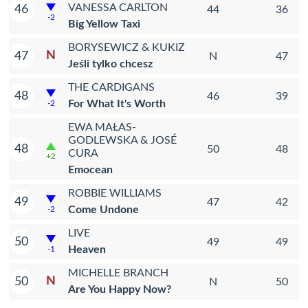
VANESSA CARLTON
46
44
36
-2
Big Yellow Taxi
BORYSEWICZ & KUKIZ
N
47
N
47
Jeśli tylko chcesz
THE CARDIGANS
48
46
39
For What It's Worth
-2
EWA MAŁAS-
GODLEWSKA & JOSÉ
48
50
48
CURA
+2
Emocean
ROBBIE WILLIAMS
49
47
42
Come Undone
-2
LIVE
50
49
49
Heaven
-1
MICHELLE BRANCH
N
50
N
50
Are You Happy Now?