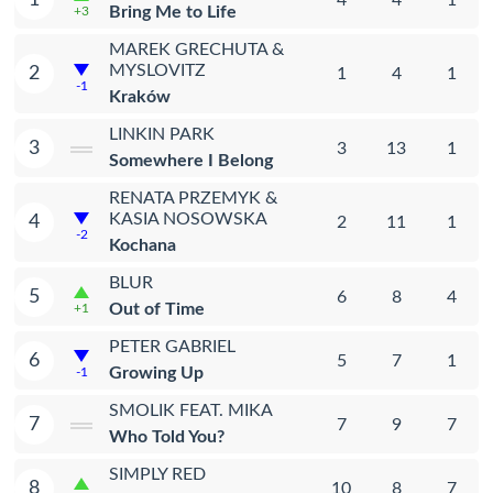
Bring Me to Life
+3
MAREK GRECHUTA &
MYSLOVITZ
2
1
4
1
-1
Kraków
LINKIN PARK
3
3
13
1
Somewhere I Belong
RENATA PRZEMYK &
KASIA NOSOWSKA
4
2
11
1
-2
Kochana
BLUR
5
6
8
4
Out of Time
+1
PETER GABRIEL
6
5
7
1
Growing Up
-1
SMOLIK FEAT. MIKA
7
7
9
7
Who Told You?
SIMPLY RED
8
10
8
7