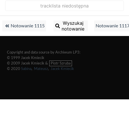
tracklista niedostępna
Wyszukaj
Notowanie 1115
Notowanie 111
notowanie
Copyright and data source by Archiwum LP3:
© 1999 Jacek Kmiecik
© 2009 Jacek Kmiecik &
Piotr Szruba
© 2020
Sabina
,
Mateusz
,
Jacek Kmiecik