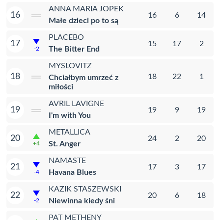
ANNA MARIA JOPEK
16
16
6
14
Małe dzieci po to są
PLACEBO
17
15
17
2
The Bitter End
-2
MYSLOVITZ
18
18
22
1
Chciałbym umrzeć z
miłości
AVRIL LAVIGNE
19
19
9
19
I'm with You
METALLICA
20
24
2
20
St. Anger
+4
NAMASTE
21
17
3
17
Havana Blues
-4
KAZIK STASZEWSKI
22
20
6
18
Niewinna kiedy śni
-2
PAT METHENY