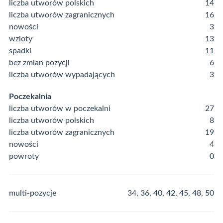
liczba utworów polskich
14
liczba utworów zagranicznych
16
nowości
3
wzloty
13
spadki
11
bez zmian pozycji
6
liczba utworów wypadających
3
Poczekalnia
liczba utworów w poczekalni
27
liczba utworów polskich
8
liczba utworów zagranicznych
19
nowości
4
powroty
0
multi-pozycje
34, 36, 40, 42, 45, 48, 50