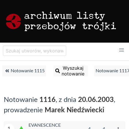
Wyszukaj
Notowanie 1115
Notowanie 111
notowanie
Notowanie
1116
, z dnia
20.06.2003
,
prowadzenie
Marek Niedźwiecki
EVANESCENCE
1
4
4
1