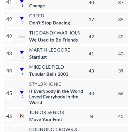
41
40
37
Change
-1
CREED
42
37
35
Don't Stop Dancing
-5
THE DANDY WARHOLS
42
42
42
We Used to Be Friends
MARTIN LEE GORE
43
41
40
Stardust
-2
MIKE OLDFIELD
44
43
39
Tubular Bells 2003
-1
STYLOPHONIC
If Everybody in the World
45
43
36
Loved Everybody in the
-2
World
JUNIOR SENIOR
N
45
N
45
Move Your Feet
COUNTING CROWS &