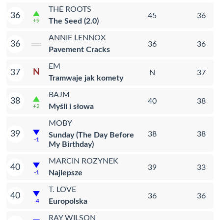
THE ROOTS
36
45
36
The Seed (2.0)
+9
ANNIE LENNOX
36
36
36
Pavement Cracks
EM
N
37
N
37
Tramwaje jak komety
BAJM
38
40
38
Myśli i słowa
+2
MOBY
39
38
38
Sunday (The Day Before
-1
My Birthday)
MARCIN ROZYNEK
40
39
33
Najlepsze
-1
T. LOVE
40
36
36
Europolska
-4
RAY WILSON