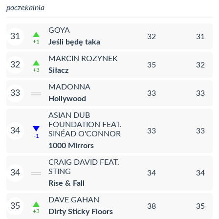
poczekalnia
GOYA
31
32
31
Jeśli będę taka
+1
MARCIN ROZYNEK
32
35
32
Siłacz
+3
MADONNA
33
33
33
Hollywood
ASIAN DUB
FOUNDATION FEAT.
34
33
33
SINÉAD O'CONNOR
-1
1000 Mirrors
CRAIG DAVID FEAT.
STING
34
34
34
Rise & Fall
DAVE GAHAN
35
38
35
Dirty Sticky Floors
+3