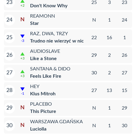
23
25
3
23
Don't Know Why
+2
REAMONN
N
24
N
1
24
Star
RAZ, DWA, TRZY
25
22
16
1
Trudno nie wierzyć w nic
-3
AUDIOSLAVE
26
29
2
26
Like a Stone
+3
SANTANA & DIDO
27
30
2
27
Feels Like Fire
+3
HEY
28
27
13
15
Klus Mitroh
-1
PLACEBO
N
29
N
1
29
This Picture
WARSZAWA GDAŃSKA
N
30
N
1
30
Luciolla