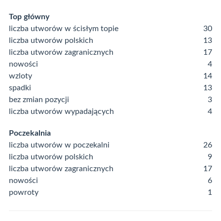
Top główny
liczba utworów w ścisłym topie
30
liczba utworów polskich
13
liczba utworów zagranicznych
17
nowości
4
wzloty
14
spadki
13
bez zmian pozycji
3
liczba utworów wypadających
4
Poczekalnia
liczba utworów w poczekalni
26
liczba utworów polskich
9
liczba utworów zagranicznych
17
nowości
6
powroty
1