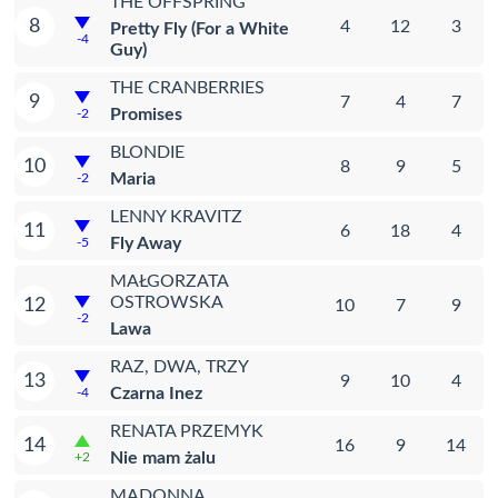
THE OFFSPRING
8
4
12
3
Pretty Fly (For a White
-4
Guy)
THE CRANBERRIES
9
7
4
7
Promises
-2
BLONDIE
10
8
9
5
Maria
-2
LENNY KRAVITZ
11
6
18
4
Fly Away
-5
MAŁGORZATA
OSTROWSKA
12
10
7
9
-2
Lawa
RAZ, DWA, TRZY
13
9
10
4
Czarna Inez
-4
RENATA PRZEMYK
14
16
9
14
Nie mam żalu
+2
MADONNA