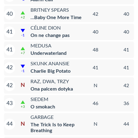
BRITNEY SPEARS
40
42
40
…Baby One More Time
+2
CÉLINE DION
41
40
40
On ne change pas
-1
MEDUSA
41
48
41
Underwaterland
+7
SKUNK ANANSIE
42
41
41
Charlie Big Potato
-1
RAZ, DWA, TRZY
N
42
N
42
Ona palcem dotyka
SIEDEM
43
46
36
O smokach
+3
GARBAGE
N
44
N
44
The Trick Is to Keep
Breathing