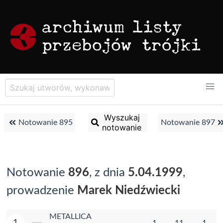
Wyszukaj
Notowanie 895
Notowanie 897
notowanie
Notowanie
896
, z dnia
5.04.1999
,
prowadzenie
Marek Niedźwiecki
METALLICA
1
1
11
1