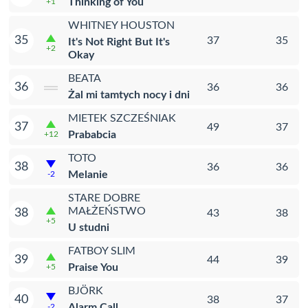
Thinking of You
+1
WHITNEY HOUSTON
35
37
35
It's Not Right But It's
+2
Okay
BEATA
36
36
36
Żal mi tamtych nocy i dni
MIETEK SZCZEŚNIAK
37
49
37
Prababcia
+12
TOTO
38
36
36
Melanie
-2
STARE DOBRE
MAŁŻEŃSTWO
38
43
38
+5
U studni
FATBOY SLIM
39
44
39
Praise You
+5
BJÖRK
40
38
37
Alarm Call
-2