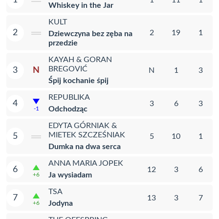
Whiskey in the Jar
KULT
2
2
19
1
Dziewczyna bez zęba na
przedzie
KAYAH & GORAN
BREGOVIĆ
N
3
N
1
3
Śpij kochanie śpij
REPUBLIKA
4
3
6
3
Odchodząc
-1
EDYTA GÓRNIAK &
MIETEK SZCZEŚNIAK
5
5
10
1
Dumka na dwa serca
ANNA MARIA JOPEK
6
12
3
6
Ja wysiadam
+6
TSA
7
13
3
7
Jodyna
+6