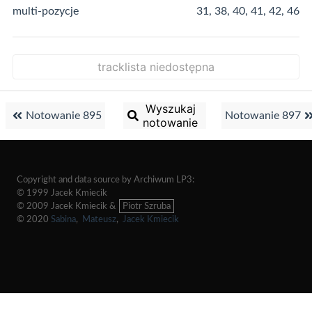
multi-pozycje
31, 38, 40, 41, 42, 46
tracklista niedostępna
Wyszukaj
Notowanie 895
Notowanie 897
notowanie
Copyright and data source by Archiwum LP3:
© 1999 Jacek Kmiecik
© 2009 Jacek Kmiecik &
Piotr Szruba
© 2020
Sabina
,
Mateusz
,
Jacek Kmiecik