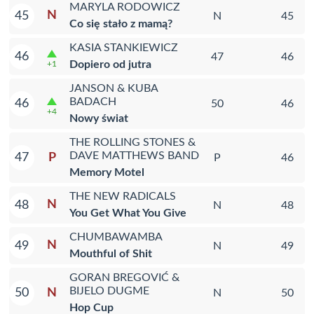
MARYLA RODOWICZ
N
45
N
45
Co się stało z mamą?
KASIA STANKIEWICZ
46
47
46
Dopiero od jutra
+1
JANSON & KUBA
BADACH
46
50
46
+4
Nowy świat
THE ROLLING STONES &
DAVE MATTHEWS BAND
P
47
P
46
Memory Motel
THE NEW RADICALS
N
48
N
48
You Get What You Give
CHUMBAWAMBA
N
49
N
49
Mouthful of Shit
GORAN BREGOVIĆ &
BIJELO DUGME
N
50
N
50
Hop Cup