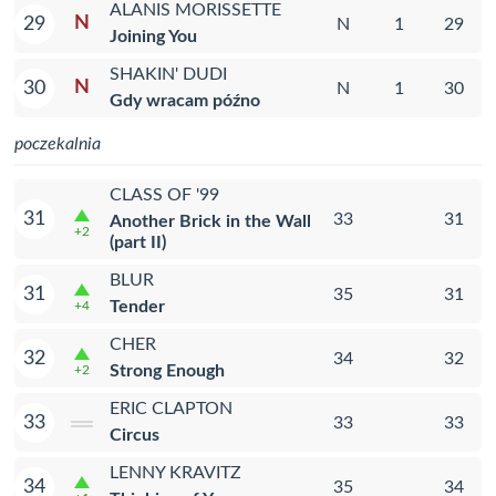
ALANIS MORISSETTE
N
29
N
1
29
Joining You
SHAKIN' DUDI
N
30
N
1
30
Gdy wracam późno
poczekalnia
CLASS OF '99
31
33
31
Another Brick in the Wall
+2
(part II)
BLUR
31
35
31
Tender
+4
CHER
32
34
32
Strong Enough
+2
ERIC CLAPTON
33
33
33
Circus
LENNY KRAVITZ
34
35
34