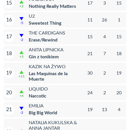
15
17
3
15
Nothing Really Matters
+2
U2
16
11
26
1
Sweetest Thing
-5
THE CARDIGANS
17
15
4
15
Erase/Rewind
-2
ANITA LIPNICKA
18
21
7
18
Gin z tonikiem
+3
KAZIK NA ŻYWO
19
30
2
19
Las Maquinas de la
+11
Muerte
LIQUIDO
20
24
2
20
Narcotic
+4
EMILIA
21
19
13
4
Big Big World
-2
NATALIA KUKULSKA &
ANNA JANTAR