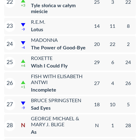
22
25
3
22
Tyle słońca w całym
+3
mieście
R.E.M.
23
14
11
8
Lotus
-9
MADONNA
24
20
22
2
The Power of Good-Bye
-4
ROXETTE
25
29
6
24
Wish I Could Fly
+4
FISH WITH ELISABETH
ANTWI
26
27
4
26
+1
Incomplete
BRUCE SPRINGSTEEN
27
18
10
5
Sad Eyes
-9
GEORGE MICHAEL &
MARY J. BLIGE
N
28
N
1
28
As